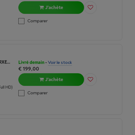
J'achète
Comparer
SAMSUNG ODYSSEY G3 LS24AG320NRXEN (2023)
Livré demain
-
Voir le stock
€ 199,00
J'achète
Full HD)
Comparer