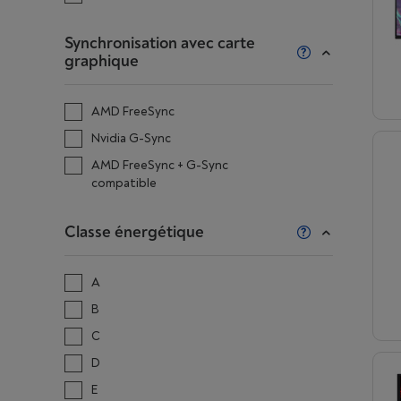
Synchronisation avec carte
graphique
AMD FreeSync
Nvidia G-Sync
AMD FreeSync + G-Sync
compatible
Classe énergétique
A
B
C
D
E