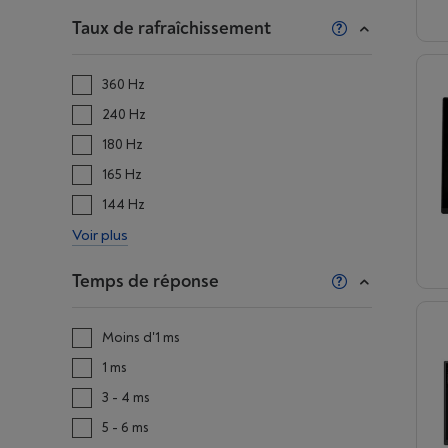
Taux de rafraîchissement
360 Hz
240 Hz
180 Hz
165 Hz
144 Hz
Voir plus
Temps de réponse
Moins d'1 ms
1 ms
3 - 4 ms
5 - 6 ms