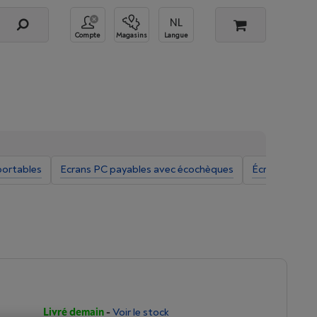
Compte
Magasins
Langue
portables
Ecrans PC payables avec écochèques
Écrans PC O
Livré demain
-
Voir le stock