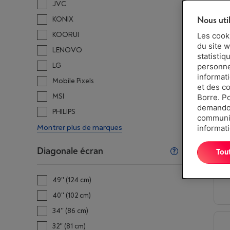
JVC
Nous uti
KONIX
KOORUI
Les cook
du site w
LENOVO
statistiq
LG
personnes
informat
Mobile Pixels
et des c
MSI
Borre. P
demandon
PHILIPS
communiq
Montrer plus de marques
informati
Diagonale écran
Tou
49'' (124 cm)
40'' (102 cm)
34'' (86 cm)
32'' (81 cm)