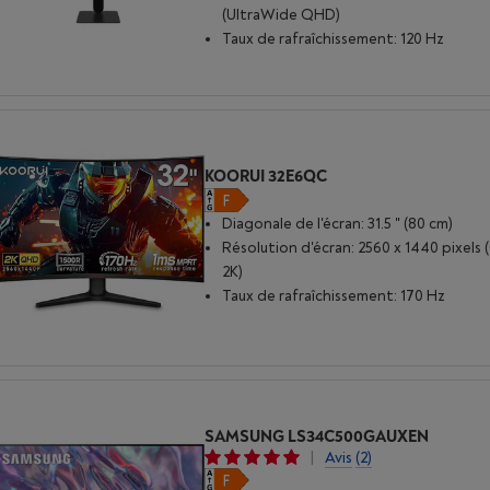
(UltraWide QHD)
Taux de rafraîchissement: 120 Hz
KOORUI 32E6QC
Diagonale de l'écran: 31.5 " (80 cm)
Résolution d'écran: 2560 x 1440 pixels
2K)
Taux de rafraîchissement: 170 Hz
SAMSUNG LS34C500GAUXEN
|
Avis
(2)