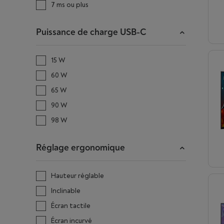
7 ms ou plus
Puissance de charge USB-C
15 W
60 W
65 W
90 W
98 W
Réglage ergonomique
Hauteur réglable
Inclinable
Écran tactile
Écran incurvé