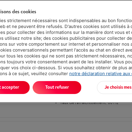
lisons des cookies
Diagonale de l'écran: 31.5 " (80 cm)
Résolution d'écran: 2560 x 1440 pixels
ies strictement nécessaires sont indispensables au bon fonct
2K)
eb et ne peuvent être refusés. D'autres cookies sont utilisés à 
Taux de rafraîchissement: 180 Hz
ues pour collecter des informations sur la manière dont vous et 
 utilisez notre site; des cookies publicitaires pour collecter d
ions sur votre comportement sur internet et personnaliser nos
ookies conversationnels permettant l'accès au chat en direct a
our tous les cookies qui ne sont pas strictement nécessaires, n
s toujours votre consentement avant de les installer. Vous p
uer vos choix ci-dessous. Si vous souhaitez obtenir de plus 
ons à ce sujet, veuillez consulter
notre déclaration relative aux
|
Avis
(2)
t accepter
Tout refuser
Je choisis mes
Diagonale de l'écran: 32 " (81.3 cm)
Résolution d'écran: 3840 x 2160 pixels
Taux de rafraîchissement: 60 Hz