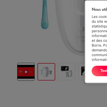
Nous uti
Les cook
du site w
statistiq
personnes
informat
et des c
Borre. P
demandon
communiq
informati
Tou