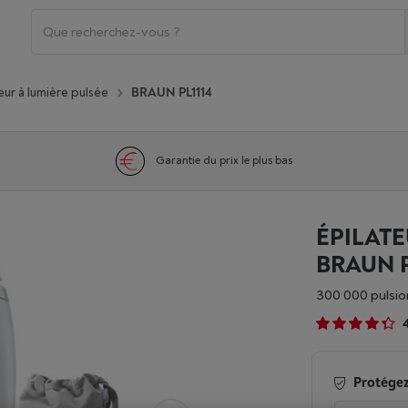
eur à lumière pulsée
BRAUN PL1114
Garantie du prix le plus bas
ÉPILATE
BRAUN P
300 000 pulsio
Protégez