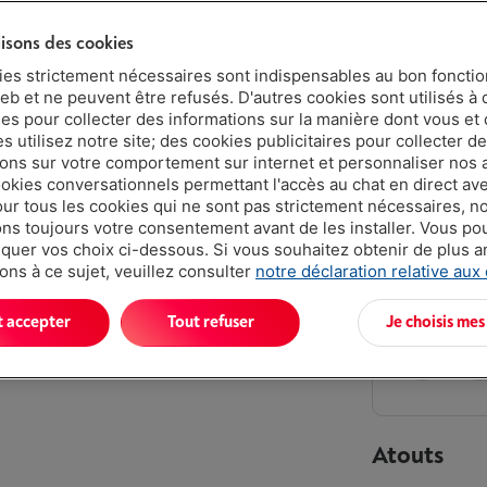
4 ans
lisons des cookies
2 ans
ies strictement nécessaires sont indispensables au bon fonct
eb et ne peuvent être refusés. D'autres cookies sont utilisés à 
ues pour collecter des informations sur la manière dont vous et 
Livré demai
 utilisez notre site; des cookies publicitaires pour collecter d
€ 229,
ions sur votre comportement sur internet et personnaliser nos
ookies conversationnels permettant l'accès au chat en direct a
Ou
payer pa
our tous les cookies qui ne sont pas strictement nécessaires, n
Attention, e
s toujours votre consentement avant de les installer. Vous p
uer vos choix ci-dessous. Si vous souhaitez obtenir de plus 
Moins de 5 e
ons à ce sujet, veuillez consulter
notre déclaration relative aux
t accepter
Tout refuser
Je choisis mes
Atouts