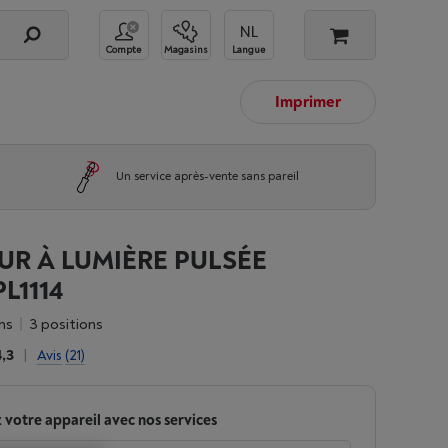
Compte
Magasins
Langue
Imprimer
Un service après-vente sans pareil
UR À LUMIÈRE PULSÉE
L1114
ns
3 positions
4,3
|
Avis
(21)
 votre appareil avec nos services