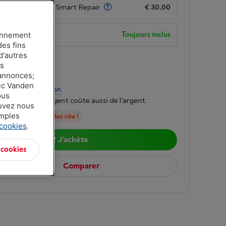
de garantie avec Smart Repair
€ 30,00
de garantie
Toujours inclus
ionnement
des fins
d'autres
n
-
Voir le stock
es
00
 annonces;
vec Vanden
r mois
-
Simulation
ous
mprunter de l'argent coûte aussi de l'argent.
ouvez nous
amples
n stock, commandez vite !
 cookies
.
J'achète
 cookies
Comparer