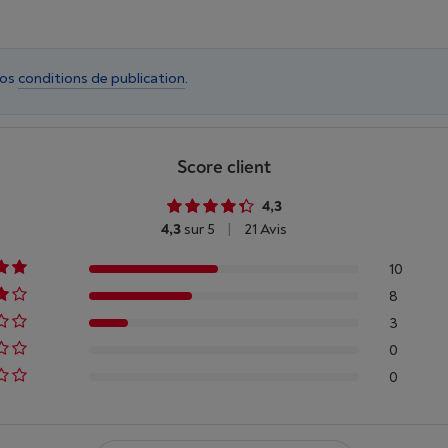
nos
conditions de publication
.
Score client
4,3
4,3
sur 5
|
21 Avis
10
8
3
0
0