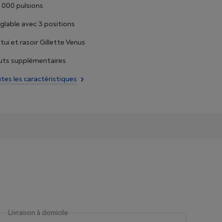
000 pulsions
églable avec 3 positions
tui et rasoir Gillette Venus
ts supplémentaires
utes les caractéristiques
Livraison à domicile