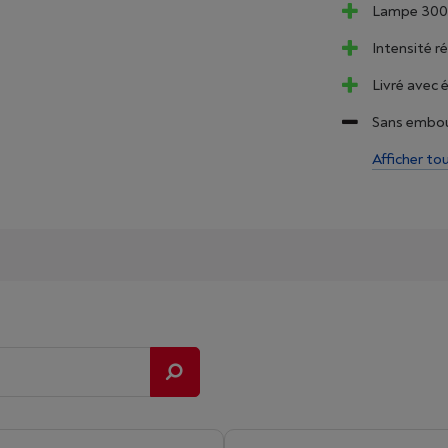
Lampe 300 
Intensité r
Livré avec é
Sans embou
Afficher to