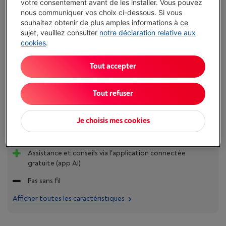
votre consentement avant de les installer. Vous pouvez
nous communiquer vos choix ci-dessous. Si vous
Comparer
souhaitez obtenir de plus amples informations à ce
sujet, veuillez consulter
notre déclaration relative aux
cookies
.
Tout accepter
Atouts
Avec une intelligence réactive qui apprend et s’adapte à
Tout refuser
votre peau
Utilisation de la tête aux pieds : jambes, bras, torse, dos,
Je choisis mes cookies
visage, aisselles et zone pubienne, avec des embouts
dédiés pour le visage et le corps
Assistance et conseils via l'application connectée
gratuite (app AI)
Pas sans fil
Afficher toutes les caractéristiques