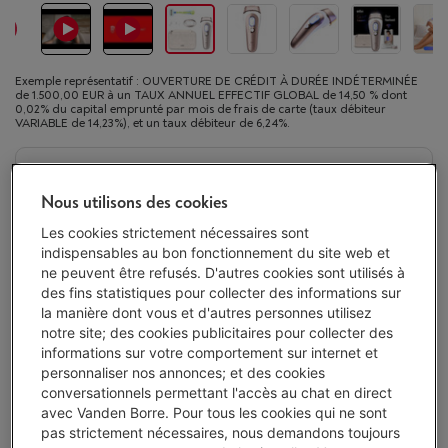
Exemple représentatif : OUVERTURE DE CRÉDIT À DURÉE INDÉTERMINÉE
de 1.500,00 EUR à un TAUX ANNUEL EFFECTIF GLOBAL de 14,50 % dont
0,02% du capital emprunté par mois de frais de carte (taux débiteur
VARIABLE de 14,23%), et un taux débiteur de 6,24%.
Protégez votre appareil avec nos services
Nous utilisons des cookies
4 ans
de garantie avec Smart Repair
€ 60,00
Les cookies strictement nécessaires sont
indispensables au bon fonctionnement du site web et
2 ans
de garantie
Toujours inclus
ne peuvent être refusés. D'autres cookies sont utilisés à
des fins statistiques pour collecter des informations sur
la manière dont vous et d'autres personnes utilisez
Pas de vente en ligne
-
Voir le stock
notre site; des cookies publicitaires pour collecter des
€ 459,00
informations sur votre comportement sur internet et
personnaliser nos annonces; et des cookies
Ou 10 mensualités de € 47,23 -
Plus d'infos
conversationnels permettant l'accès au chat en direct
Taux débiteur 6,24%, Coût du crédit € 13,30
avec Vanden Borre. Pour tous les cookies qui ne sont
pas strictement nécessaires, nous demandons toujours
Consulter stock en magasin