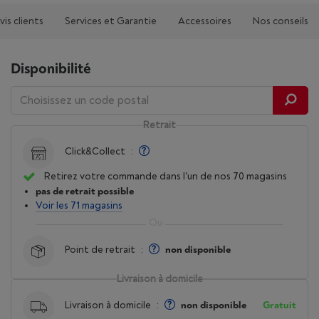
vis clients
Services et Garantie
Accessoires
Nos conseils
Disponibilité
Retrait
Click&Collect
:
Retirez votre commande dans l'un de nos 70 magasins
pas de retrait possible
Voir les 71 magasins
Point de retrait
:
non disponible
Livraison à domicile
Livraison à domicile
:
non disponible
Gratuit