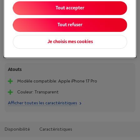
Livré demain
-
Voir le stock
Tout accepter
€ 16,95
J'achète
Tout refuser
Comparer
Je choisis mes cookies
Atouts
Modèle compatible: Apple iPhone 17 Pro
Couleur: Transparent
Afficher toutes les caractéristiques
Disponibilité
Caractéristiques