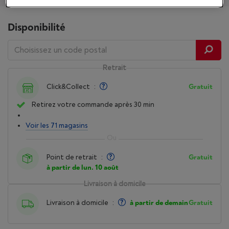
Disponibilité
Retrait
Click&Collect
:
Gratuit
Retirez votre commande après 30 min
Voir les 71 magasins
Point de retrait
:
Gratuit
à partir de lun. 10 août
Livraison à domicile
Livraison à domicile
:
à partir de demain
Gratuit