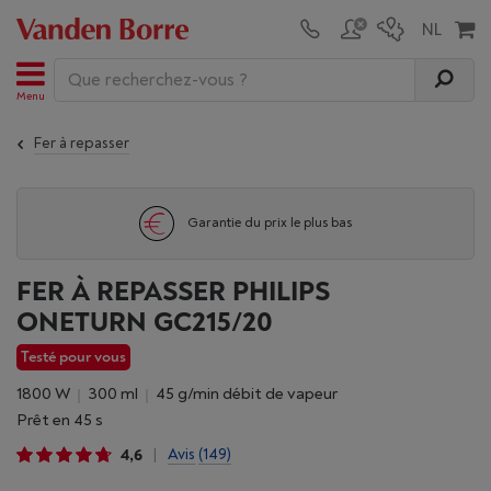
Menu
Fer à repasser
Garantie du prix le plus bas
FER À REPASSER PHILIPS
ONETURN GC215/20
Testé pour vous
1800 W
300 ml
45 g/min débit de vapeur
Prêt en 45 s
4,6
Avis
(149)
|