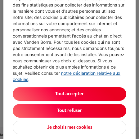
des fins statistiques pour collecter des informations sur
la manière dont vous et d'autres personnes utilisez
Atouts
notre site; des cookies publicitaires pour collecter des
informations sur votre comportement sur internet et
Fer à repasser et défroisseur à tête pivotante pour tous
personnaliser nos annonces; et des cookies
les tissus
conversationnels permettant l'accès au chat en direct
Réservoir d'eau supplémentaire de 300 ml inclus pour
avec Vanden Borre. Pour tous les cookies qui ne sont
repasser plus de vêtements en une seule fois
pas strictement nécessaires, nous demandons toujours
votre consentement avant de les installer. Vous pouvez
Débit vapeur 45 g/min : réduit les plis sur différents
nous communiquer vos choix ci-dessous. Si vous
textiles rapidement
souhaitez obtenir de plus amples informations à ce
sujet, veuillez consulter
notre déclaration relative aux
Afficher toutes les caractéristiques
cookies
.
Tout accepter
Existe également dans d'autres couleurs
Tout refuser
Je choisis mes cookies
Garantie
Packs
Accessoires
Alternatives
Nos conseils