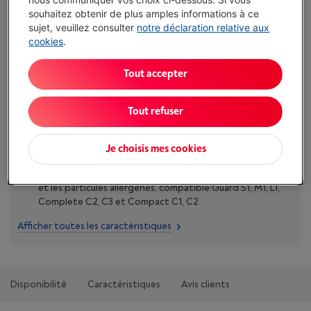
souhaitez obtenir de plus amples informations à ce
€ 38,99
sujet, veuillez consulter
notre déclaration relative aux
cookies
.
J'achète
Tout accepter
Comparer
Tout refuser
Atouts
Je choisis mes cookies
Description: Filtre Airclean Hepa, retient la poussière fine
et les particules allergènes, compatible:Guard S1, M1, L1,
Complete C2, C3 et Compact C1, C2
Afficher toutes les caractéristiques
Disponibilité
Caractéristiques
Avis clients