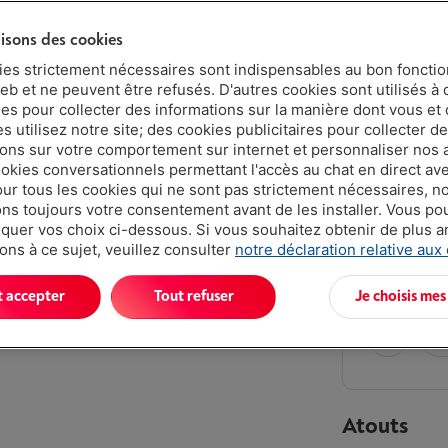
lisons des cookies
5 ans
ies strictement nécessaires sont indispensables au bon fonct
eb et ne peuvent être refusés. D'autres cookies sont utilisés à 
ues pour collecter des informations sur la manière dont vous et 
2 ans
 utilisez notre site; des cookies publicitaires pour collecter d
ions sur votre comportement sur internet et personnaliser nos
Livré demai
ookies conversationnels permettant l'accès au chat en direct a
€ 269,
our tous les cookies qui ne sont pas strictement nécessaires, n
s toujours votre consentement avant de les installer. Vous p
Ou
payer pa
uer vos choix ci-dessous. Si vous souhaitez obtenir de plus 
Attention, e
ons à ce sujet, veuillez consulter
notre déclaration relative aux
t accepter
Tout refuser
Je choisis mes
Atouts