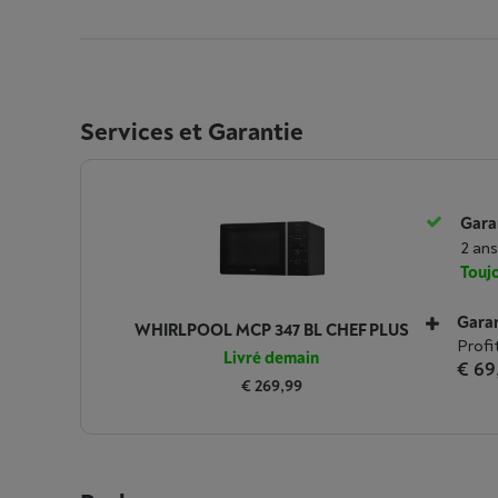
Services et Garantie
Garan
2 ans
Toujo
Garan
WHIRLPOOL MCP 347 BL CHEF PLUS
Profi
Livré demain
€ 69
€ 269,99