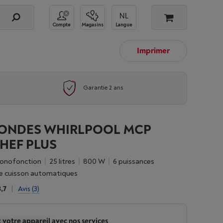
Compte
Magasins
Langue
Imprimer
Garantie 2 ans
ONDES WHIRLPOOL MCP
CHEF PLUS
monofonction
25 litres
800 W
6 puissances
e cuisson automatiques
,7
|
Avis
(3)
 votre appareil avec nos services