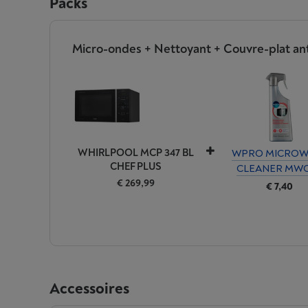
Packs
Micro-ondes + Nettoyant + Couvre-plat an
WHIRLPOOL MCP 347 BL
WPRO MICROW
CHEF PLUS
CLEANER MWO
€ 269,99
€ 7,40
Accessoires