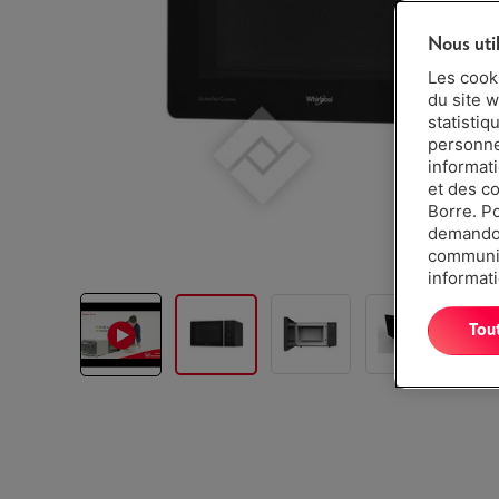
Nous uti
Les cook
du site w
statistiq
personnes
informat
et des c
Borre. P
demandon
communiq
informati
Tou