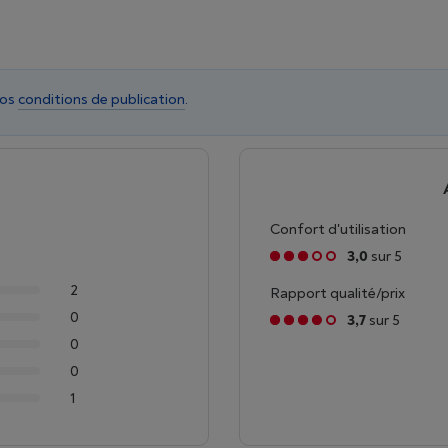
nos
conditions de publication
.
Confort d'utilisation
3,0
sur 5
2
Rapport qualité/prix
0
3,7
sur 5
0
0
1