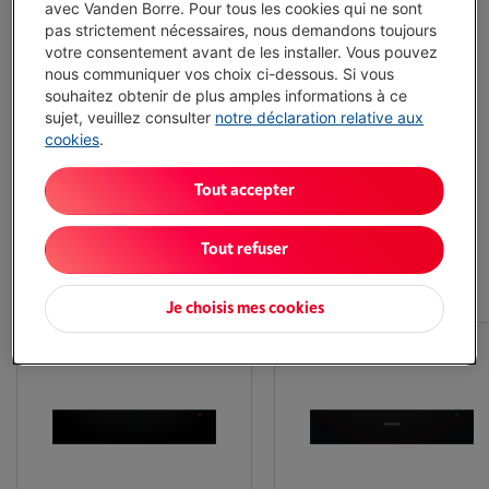
avec Vanden Borre. Pour tous les cookies qui ne sont
pas strictement nécessaires, nous demandons toujours
votre consentement avant de les installer. Vous pouvez
Garantie du prix le plus bas
nous communiquer vos choix ci-dessous. Si vous
souhaitez obtenir de plus amples informations à ce
sujet, veuillez consulter
notre déclaration relative aux
Raccordement et mise en service gratuits
cookies
.
Réparation à domicile par nos techniciens
Tout accepter
Tout refuser
Tiroirs chauffants et sous vide - Les articles les
plus populaires
Je choisis mes cookies