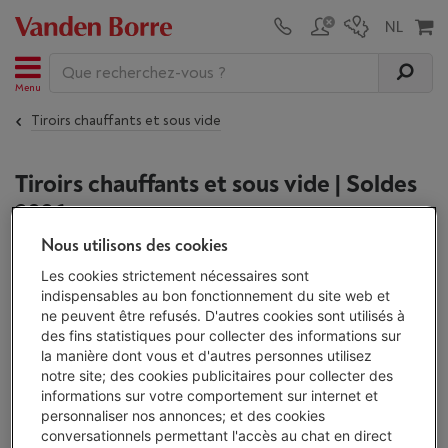
Menu
Tiroirs chauffants et sous vide
Tiroirs chauffants et sous vide | Soldes
2026
Nous utilisons des cookies
Les
soldes
seront de retour du 3 au 31 janvier 2027 : une
Les cookies strictement nécessaires sont
occasion à ne pas manquer pour profiter des meilleures
indispensables au bon fonctionnement du site web et
offres sur nos produits. En attendant, chez Vanden Borre,
ne peuvent être refusés. D'autres cookies sont utilisés à
vous bénéficiez toute l'année de notre garantie du prix le
des fins statistiques pour collecter des informations sur
plus bas : si vous trouvez votre appareil moins cher, ici ou
la manière dont vous et d'autres personnes utilisez
ailleurs, dans les 30 jours suivant votre achat, nous vous
notre site; des cookies publicitaires pour collecter des
remboursons la différence !
En savoir plus
informations sur votre comportement sur internet et
personnaliser nos annonces; et des cookies
conversationnels permettant l'accès au chat en direct
Tiroirs chauffants et sous vide