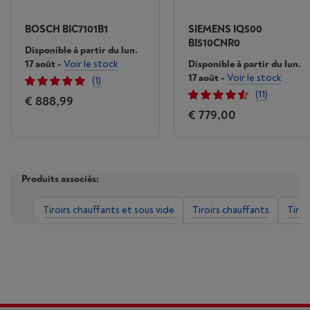
BOSCH BIC7101B1
SIEMENS IQ500
BI510CNR0
Disponible à partir du lun.
17 août
-
Voir le stock
Disponible à partir du lun.
17 août
-
Voir le stock
(1)
(11)
€ 888,99
€ 779,00
Produits associés:
Tiroirs chauffants et sous vide
Tiroirs chauffants
Tiroi