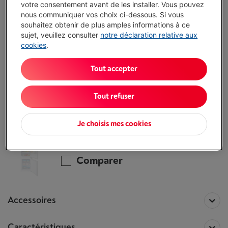
votre consentement avant de les installer. Vous pouvez
nous communiquer vos choix ci-dessous. Si vous
Alternatives
souhaitez obtenir de plus amples informations à ce
sujet, veuillez consulter
notre déclaration relative aux
Complétez vos coordonnées et nos
cookies
.
experts vous rappellent pour vous aider à
faire le bon choix.
Tout accepter
Je demande conseil
Tout refuser
Toutes les information concernant le
BEKO BCNA275E4FN
Je choisis mes cookies
Ce produit n'est plus disponible !
Comparer
Accessoires
Caractéristiques