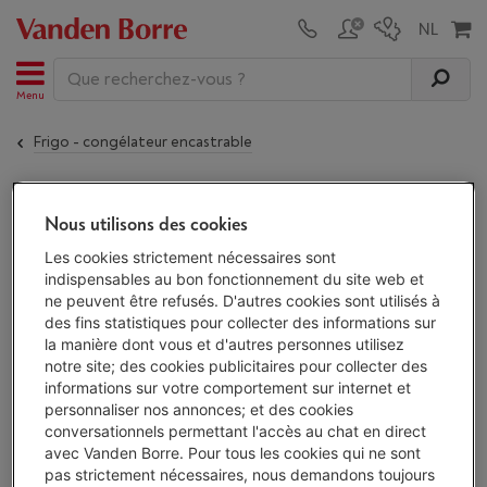
Menu
Frigo - congélateur encastrable
Le
BEKO BCNA275E4FN
n'est plus disponible !
Nous utilisons des cookies
Les cookies strictement nécessaires sont
indispensables au bon fonctionnement du site web et
Alternatives
ne peuvent être refusés. D'autres cookies sont utilisés à
des fins statistiques pour collecter des informations sur
Découvrez nos frigos - congélateurs
la manière dont vous et d'autres personnes utilisez
encastrables et trouvez votre frigo -
notre site; des cookies publicitaires pour collecter des
congélateur encastrable parmi
115
informations sur votre comportement sur internet et
appareils.
personnaliser nos annonces; et des cookies
Voir les frigos - congélateurs
conversationnels permettant l'accès au chat en direct
encastrables
avec Vanden Borre. Pour tous les cookies qui ne sont
pas strictement nécessaires, nous demandons toujours