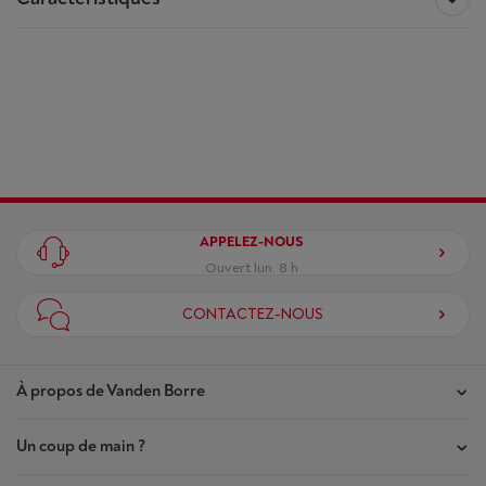
Accessoires pour le produit
BEKO
BCNA275E4FN
Spécifications techniques du
BEKO
BCNA275E4FN
WPRO FRIGO CLEANER SPRAY
Général
Disponibilité limitée
-
Voir le stock
Frigo encastrable 2
(1)
Type
portes avec congélateur
APPELEZ-NOUS
en bas
Type d'accessoire: Produit de
Ouvert lun. 8 h
nettoyage
Volume réfrigérateur
Description: 500 ml
185 l
CONTACTEZ-NOUS
Écochèques: Non
€ 9,99
Volume congélateur
69 l
À propos de Vanden Borre
Comparer
J'achète
Système froid réfrigérateur
Dynamique
Un coup de main ?
Nos magasins