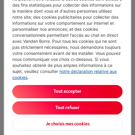
abonnement
des fins statistiques pour collecter des informations sur
Ce produit serait couvert
15 ans
après votre achat.
la manière dont vous et d'autres personnes utilisez
€ 14,99
/ mois
Plus d'infos
notre site; des cookies publicitaires pour collecter des
informations sur votre comportement sur internet et
personnaliser nos annonces; et des cookies
conversationnels permettant l'accès au chat en direct
Atouts
avec Vanden Borre. Pour tous les cookies qui ne sont
Classe A + 34 dB : appareil économe et très silencieux,
pas strictement nécessaires, nous demandons toujours
adapté aux cuisines ouvertes.
votre consentement avant de les installer. Vous pouvez
nous communiquer vos choix ci-dessous. Si vous
BioFresh + DuoCooling : aliments frais plus longtemps et
souhaitez obtenir de plus amples informations à ce
pas de mélange d’odeurs entre frigo et congélateur.
sujet, veuillez consulter
notre déclaration relative aux
cookies
.
NoFrost congélateur : plus de dégivrage manuel,
rangement plus pratique des surgelés.
Tout accepter
Hauteur 185,5 cm : prévoir un espace suffisant en hauteur,
moins adapté sous un meuble bas.
Tout refuser
Afficher toutes les caractéristiques
Je choisis mes cookies