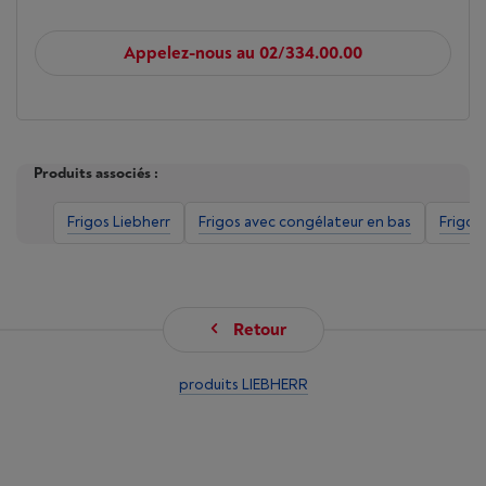
Appelez-nous au 02/334.00.00
Produits associés :
Frigos Liebherr
Frigos avec congélateur en bas
Frigos
Retour
produits LIEBHERR