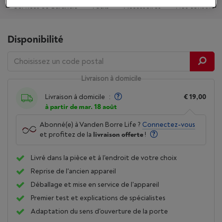
Services et Garantie
Packs
Accessoires
Nos conseils
Disponibilité
Livraison à domicile
Livraison à domicile
:
€ 19,00
à partir de mar. 18 août
Abonné(e) à Vanden Borre Life ?
Connectez-vous
et profitez de la
livraison offerte
!
Livré dans la pièce et à l'endroit de votre choix
Reprise de l'ancien appareil
Déballage et mise en service de l'appareil
Premier test et explications de spécialistes
Adaptation du sens d'ouverture de la porte