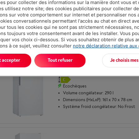
ues pour collecter des informations sur la manière dont vous et 
 utilisez notre site; des cookies publicitaires pour collecter d
Écochèques
ions sur votre comportement sur internet et personnaliser nos
Volume congélateur: 366 l
ookies conversationnels permettant l'accès au chat en direct a
Dimensions (HxLxP): 191 x 70 x 78 cm
our tous les cookies qui ne sont pas strictement nécessaires, n
Système froid congélateur: No Frost
s toujours votre consentement avant de les installer. Vous p
uer vos choix ci-dessous. Si vous souhaitez obtenir de plus 
ons à ce sujet, veuillez consulter
notre déclaration relative aux
t accepter
Tout refuser
Je choisis mes
BOSCH GSN51AWCV
|
Avis
(28)
Écochèques
Volume congélateur: 290 l
Dimensions (HxLxP): 161 x 70 x 78 cm
Système froid congélateur: No Frost