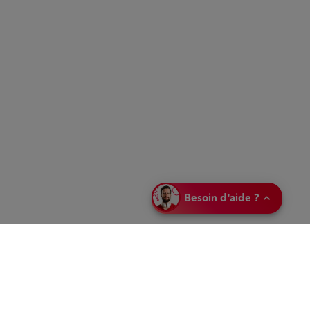
Besoin d'aide ?
Partagez votre
sélection
Envoyez votre
sélection en
magasin
Laissez-nous un message