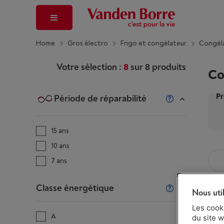
Home
Gros électro
Frigo et congélateur
Congéla
Votre sélection :
8
sur
8
produits
Co
Pr
Période de réparabilité
15 ans
10 ans
7 ans
Classe énergétique
Nous uti
Les cook
A
du site w