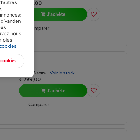
d'autres
€ 906,00
es
J'achète
 annonces;
vec Vanden
ous
Comparer
ouvez nous
amples
 cookies
.
 cookies
Délai >3 sem.
-
Voir le stock
€ 799,00
J'achète
Comparer