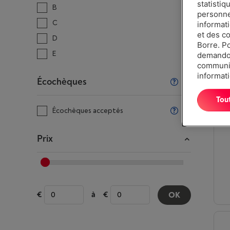
statistiq
B
personnes
C
informat
et des c
D
Borre. P
E
demandon
communiq
informati
Écochèques
Tou
Écochèques acceptés
Prix
à
OK