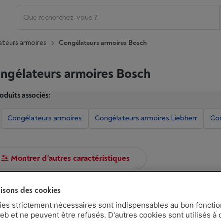
teurs armoires
Congélateurs armoires Bosch
ngélateurs armoires Bosch
oduits associés:
Congélateurs armoires
Congélateurs armoires Liebherr
Co
Montrer d'autres caractéristiques
lisons des cookies
BOSCH GSN58AWCV - SERIE 6 NOFR
ies strictement nécessaires sont indispensables au bon fonct
|
Avis
(101)
eb et ne peuvent être refusés. D'autres cookies sont utilisés à 