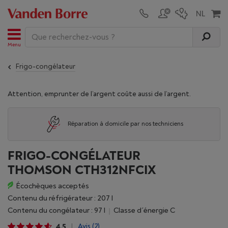
Menu
Frigo-congélateur
Attention, emprunter de l’argent coûte aussi de l’argent.
Réparation à domicile par nos techniciens
FRIGO-CONGÉLATEUR
THOMSON CTH312NFCIX
Écochèques acceptés
Contenu du réfrigérateur : 207 l
Contenu du congélateur : 97 l
Classe d´énergie C
4,5
Avis
(2)
|