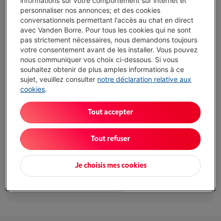
Vanden Borre Life Gros électro
informations sur votre comportement sur internet et
personnaliser nos annonces; et des cookies
Prolongez la durée de vie de vos appareils avec un seul
conversationnels permettant l'accès au chat en direct
abonnement
avec Vanden Borre. Pour tous les cookies qui ne sont
Ce produit serait couvert
7 ans
après votre achat.
pas strictement nécessaires, nous demandons toujours
€ 14,99
/ mois
Plus d'infos
votre consentement avant de les installer. Vous pouvez
nous communiquer vos choix ci-dessous. Si vous
souhaitez obtenir de plus amples informations à ce
sujet, veuillez consulter
notre déclaration relative aux
Atouts
cookies
.
Avec un tiroir de conservation pour les légumes et les
fruits
Tout accepter
Range tes bouteilles facilement dans l'étagère intégrée
Tout refuser
Pas de formation de glace dans le congélateur grâce à
NoFrost
Je choisis mes cookies
Sans alarme de température
Afficher toutes les caractéristiques