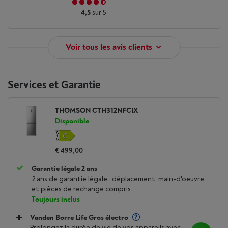
4,5
sur 5
Voir tous les avis clients
Services et Garantie
THOMSON CTH312NFCIX
Disponible
€ 499,00
Garantie légale 2 ans
2 ans de garantie légale : déplacement, main-d'oeuvre
et pièces de rechange compris.
Toujours inclus
Vanden Borre Life Gros électro
Prolongez la durée de vie de vos appareils avec