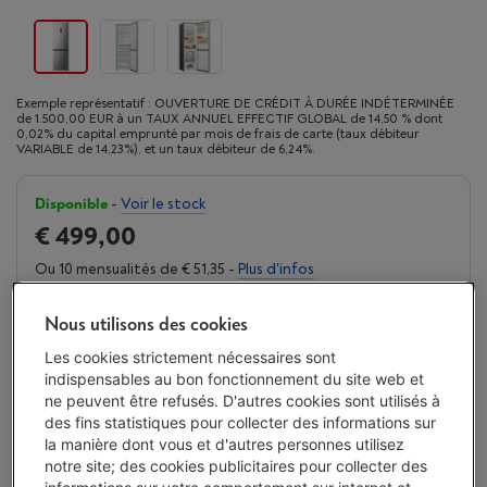
Exemple représentatif : OUVERTURE DE CRÉDIT À DURÉE INDÉTERMINÉE
de 1.500,00 EUR à un TAUX ANNUEL EFFECTIF GLOBAL de 14,50 % dont
0,02% du capital emprunté par mois de frais de carte (taux débiteur
VARIABLE de 14,23%), et un taux débiteur de 6,24%.
Disponible
-
Voir le stock
€ 499,00
Ou 10 mensualités de € 51,35 -
Plus d'infos
Taux débiteur 6,24%, Coût du crédit € 14,50
Nous utilisons des cookies
J'achète
Les cookies strictement nécessaires sont
indispensables au bon fonctionnement du site web et
Comparer
ne peuvent être refusés. D'autres cookies sont utilisés à
des fins statistiques pour collecter des informations sur
la manière dont vous et d'autres personnes utilisez
notre site; des cookies publicitaires pour collecter des