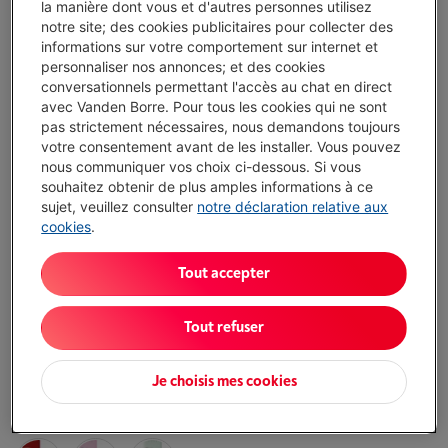
Vanden Borre Life Gros électro
la manière dont vous et d'autres personnes utilisez
notre site; des cookies publicitaires pour collecter des
Prolongez la durée de vie de vos appareils avec un seul
informations sur votre comportement sur internet et
abonnement
personnaliser nos annonces; et des cookies
Ce produit serait couvert
10 ans
après votre achat.
conversationnels permettant l'accès au chat en direct
€ 14,99
/ mois
Plus d'infos
avec Vanden Borre. Pour tous les cookies qui ne sont
pas strictement nécessaires, nous demandons toujours
votre consentement avant de les installer. Vous pouvez
nous communiquer vos choix ci-dessous. Si vous
Atouts
souhaitez obtenir de plus amples informations à ce
sujet, veuillez consulter
notre déclaration relative aux
Magnifique design rétro
cookies
.
Fini avec des éléments en chrome stylés
Tout accepter
Congélateur pratique en haut
Congélateur sans technologie NoFrost
Tout refuser
Afficher toutes les caractéristiques
Je choisis mes cookies
Existe également dans d'autres couleurs