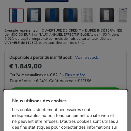
Exemple représentatif : OUVERTURE DE CRÉDIT À DURÉE INDÉTERMINÉE
de 1.500,00 EUR à un TAUX ANNUEL EFFECTIF GLOBAL de 14,50 % dont
0,02% du capital emprunté par mois de frais de carte (taux débiteur
VARIABLE de 14,23%), et un taux débiteur de 6,24%.
Disponible à partir du mar. 18 août
-
Voir le stock
€ 1.849,00
Ou 24 mensualités de € 82,19 -
Plus d'infos
Taux débiteur 6,24%, Coût du crédit € 123,56
J'achète
Nous utilisons des cookies
Comparer
Les cookies strictement nécessaires sont
indispensables au bon fonctionnement du site web et
ne peuvent être refusés. D'autres cookies sont utilisés à
des fins statistiques pour collecter des informations sur