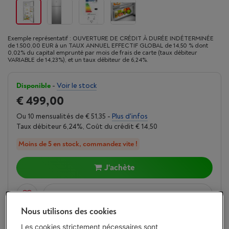
Exemple représentatif : OUVERTURE DE CRÉDIT À DURÉE INDÉTERMINÉE
de 1.500,00 EUR à un TAUX ANNUEL EFFECTIF GLOBAL de 14,50 % dont
0,02% du capital emprunté par mois de frais de carte (taux débiteur
VARIABLE de 14,23%), et un taux débiteur de 6,24%.
Disponible
-
Voir le stock
€ 499,00
Ou 10 mensualités de € 51,35 -
Plus d'infos
Taux débiteur 6,24%, Coût du crédit € 14,50
Moins de 5 en stock, commandez vite !
J'achète
Comparer
Nous utilisons des cookies
Les cookies strictement nécessaires sont