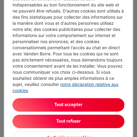
Vanden Borre Life Gros électro
indispensables au bon fonctionnement du site web et
ne peuvent être refusés. D'autres cookies sont utilisés à
Prolongez la durée de vie de vos appareils avec un seul
des fins statistiques pour collecter des informations sur
abonnement
la manière dont vous et d'autres personnes utilisez
Ce produit serait couvert
15 ans
après votre achat.
notre site; des cookies publicitaires pour collecter des
€ 14,99
/ mois
Plus d'infos
informations sur votre comportement sur internet et
personnaliser nos annonces; et des cookies
conversationnels permettant l'accès au chat en direct
avec Vanden Borre. Pour tous les cookies qui ne sont
Atouts
pas strictement nécessaires, nous demandons toujours
votre consentement avant de les installer. Vous pouvez
Grande capacité de stockage pour réfrigérateur et
nous communiquer vos choix ci-dessous. Si vous
congélateur
souhaitez obtenir de plus amples informations à ce
Doit être décongelé moins souvent grâce à la
sujet, veuillez consulter
notre déclaration relative aux
technologie LowFrost.
cookies
.
Commande électronique avec affichage LCD
Tout accepter
Pas de dégivrage automatique du congélateur
Tout refuser
Afficher toutes les caractéristiques