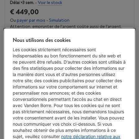
Délai >3 sem.
-
Voir le stock
€ 449,00
Ou
payer par mois
-
Simulation
Attention, emprunter de l'argent coûte aussi de l'argent.
J'achète
Nous utilisons des cookies
Les cookies strictement nécessaires sont
Comparer
indispensables au bon fonctionnement du site web et
ne peuvent être refusés. D'autres cookies sont utilisés à
des fins statistiques pour collecter des informations sur
la manière dont vous et d'autres personnes utilisez
Vanden Borre Life Gros électro
notre site; des cookies publicitaires pour collecter des
informations sur votre comportement sur internet et
Prolongez la durée de vie de vos appareils avec un seul
personnaliser nos annonces; et des cookies
abonnement
conversationnels permettant l'accès au chat en direct
Ce produit serait couvert
10 ans
après votre achat.
avec Vanden Borre. Pour tous les cookies qui ne sont
€ 14,99
/ mois
Plus d'infos
pas strictement nécessaires, nous demandons toujours
votre consentement avant de les installer. Vous pouvez
nous communiquer vos choix ci-dessous. Si vous
souhaitez obtenir de plus amples informations à ce
Atouts
sujet, veuillez consulter
notre déclaration relative aux