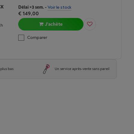
CK
Délai >3 sem.
-
Voir le stock
€ 149,00
J'achète
th
Comparer
 plus bas
Un service après-vente sans pareil