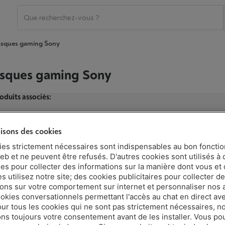
sques gaming Sony
sques gaming Sony
oduits associés:
Casques gaming
Casques gaming Steelseries
Casques ga
lisons des cookies
ies strictement nécessaires sont indispensables au bon fonct
eb et ne peuvent être refusés. D'autres cookies sont utilisés à 
Montrer d'autres caractéristiques
ues pour collecter des informations sur la manière dont vous et 
 utilisez notre site; des cookies publicitaires pour collecter d
ions sur votre comportement sur internet et personnaliser nos
ookies conversationnels permettant l'accès au chat en direct a
our tous les cookies qui ne sont pas strictement nécessaires, n
s toujours votre consentement avant de les installer. Vous p
|
Avis
(1)