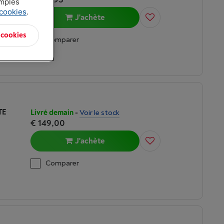
amples
 cookies
.
J'achète
 cookies
Comparer
TE
Livré demain
-
Voir le stock
€ 149,00
J'achète
Comparer