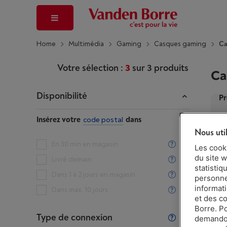
Home
Multimédia
Gaming
Casques gaming
Ca
Votre sélection :
3
sur
3
produits
Ca
Disponibilité
Pr
Insérez votre
code postal
dans
Nous uti
En 30 min en magasin
Les cook
du site w
Livré demain
statistiq
Dans 1 à 2 jours en magasin
personnes
informat
Dans max. 10 jours
et des c
Borre. P
Type de connexion
demandon