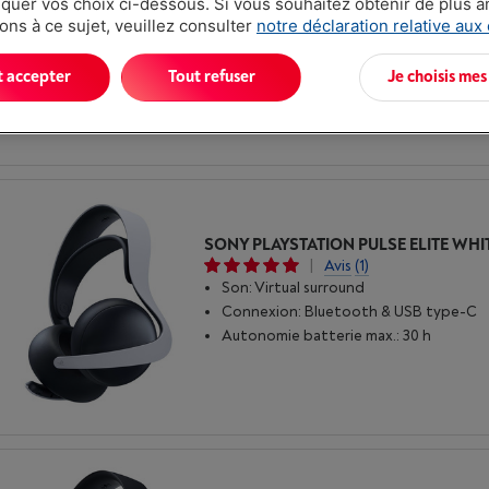
uer vos choix ci-dessous. Si vous souhaitez obtenir de plus 
Son: Surround
ons à ce sujet, veuillez consulter
notre déclaration relative aux
Connexion: Bluetooth
Autonomie batterie max.: 5 h
t accepter
Tout refuser
Je choisis mes
SONY PLAYSTATION PULSE ELITE WHI
|
Avis
(1)
Son: Virtual surround
Connexion: Bluetooth & USB type-C
Autonomie batterie max.: 30 h