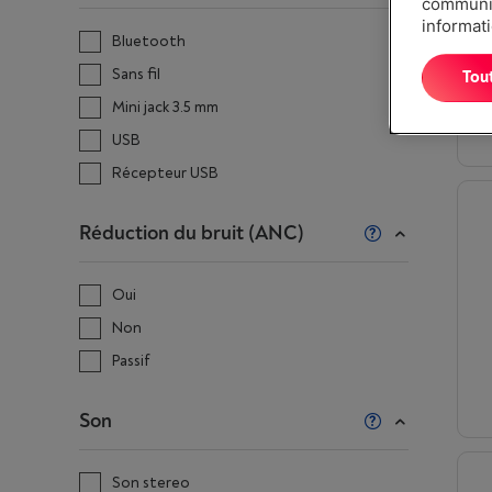
communiq
informati
Bluetooth
Sans fil
Tou
Mini jack 3.5 mm
USB
Récepteur USB
Réduction du bruit (ANC)
Oui
Non
Passif
Son
Son stereo