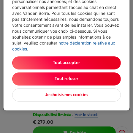
personnaliser nos annonces; et des cookies
Processeur: Qualcomm-Snapdragon 6 Gen 4
conversationnels permettant l'accès au chat en direct
Capacité de stockage: 512 Go
avec Vanden Borre. Pour tous les cookies qui ne sont
Écran: 6.79 pouces, 2640 x 1200 pixels, AMOLED
pas strictement nécessaires, nous demandons toujours
Livré demain
-
Voir le stock
votre consentement avant de les installer. Vous pouvez
€ 399,00
nous communiquer vos choix ci-dessous. Si vous
souhaitez obtenir de plus amples informations à ce
J'achète
sujet, veuillez consulter
notre déclaration relative aux
cookies
.
Comparer
Tout accepter
HONOR 400 LITE 256GO NOIR + EARBUDS X7
LITE BLANC
Tout refuser
(4)
Je choisis mes cookies
Processeur: Mediatek-7025 Ultra
Capacité de stockage: 256 Go
Écran: 6.7 pouces, 1080 X 2412 pixels, AMOLED
Disponibilité limitée
-
Voir le stock
€ 279,00
J'achète