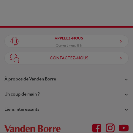
APPELEZ-NOUS
Ouvert ven. 8 h
CONTACTEZ-NOUS
À propos de Vanden Borre
Un coup de main ?
Nos magasins
Contrat de Confiance
Liens intéressants
Mes commandes
Qui sommes-nous ?
Mes réparations
Outlet
Plan du site