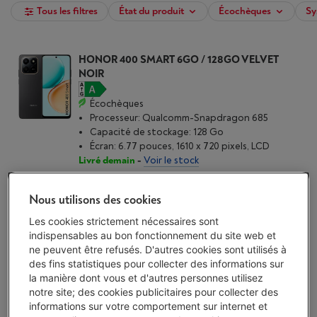
Tous les filtres
État du produit
Écochèques
Sy
HONOR 400 SMART 6GO / 128GO VELVET
NOIR
Écochèques
Processeur: Qualcomm-Snapdragon 685
Capacité de stockage: 128 Go
Écran: 6.77 pouces, 1610 x 720 pixels, LCD
Livré demain
-
Voir le stock
€ 179,00
Nous utilisons des cookies
J'achète
Les cookies strictement nécessaires sont
indispensables au bon fonctionnement du site web et
Comparer
ne peuvent être refusés. D'autres cookies sont utilisés à
des fins statistiques pour collecter des informations sur
la manière dont vous et d'autres personnes utilisez
HONOR MAGIC 8 LITE 8/512GB BLACK
notre site; des cookies publicitaires pour collecter des
(2)
informations sur votre comportement sur internet et