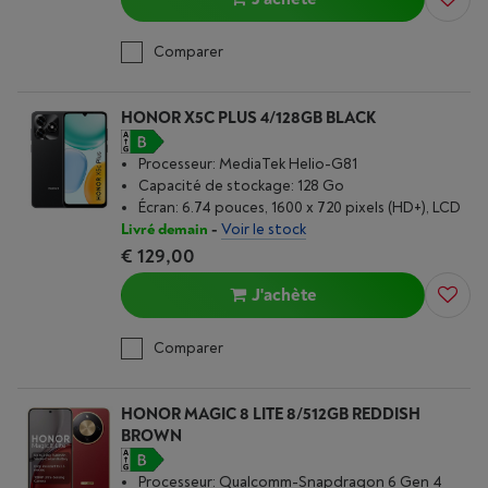
Comparer
HONOR X5C PLUS 4/128GB BLACK
Processeur: MediaTek Helio-G81
Capacité de stockage: 128 Go
Écran: 6.74 pouces, 1600 x 720 pixels (HD+), LCD
Livré demain
-
Voir le stock
€ 129,00
J'achète
Comparer
HONOR MAGIC 8 LITE 8/512GB REDDISH
BROWN
Processeur: Qualcomm-Snapdragon 6 Gen 4