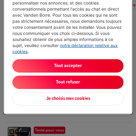
personnaliser nos annonces; et des cookies
Tous les filtres
État du produit
Écochèques
Sy
conversationnels permettant l'accès au chat en direct
avec Vanden Borre. Pour tous les cookies qui ne sont
pas strictement nécessaires, nous demandons toujours
Testé pour vous
votre consentement avant de les installer. Vous pouvez
nous communiquer vos choix ci-dessous. Si vous
NOTHING PHONE (3A) PRO 12 GO | 256 GO
souhaitez obtenir de plus amples informations à ce
NOIR
sujet, veuillez consulter
notre déclaration relative aux
(3)
cookies
.
Processeur: Qualcomm-SD7635 7s gen3
Tout accepter
Capacité de stockage: 256 Go
Écran: 6.77 pouces, 2400 x 1080 pixels, AMOLED
Pas de vente en ligne
-
Voir le stock
Tout refuser
€ 479,00
Consulter stock en magasin
Je choisis mes cookies
Comparer
Testé pour vous