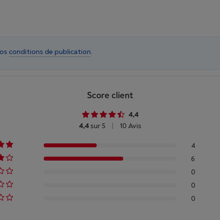
nos
conditions de publication
.
Score client
4,4
4,4
sur 5
|
10 Avis
4
6
0
0
0