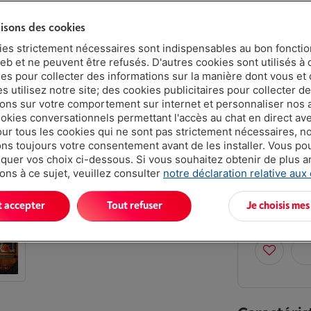
5 ans
lisons des cookies
ies strictement nécessaires sont indispensables au bon fonct
eb et ne peuvent être refusés. D'autres cookies sont utilisés à 
2 ans
ues pour collecter des informations sur la manière dont vous et 
 utilisez notre site; des cookies publicitaires pour collecter d
Livré demai
ions sur votre comportement sur internet et personnaliser nos
ookies conversationnels permettant l'accès au chat en direct a
€ 999,
our tous les cookies qui ne sont pas strictement nécessaires, n
s toujours votre consentement avant de les installer. Vous p
Ou 24 mensu
uer vos choix ci-dessous. Si vous souhaitez obtenir de plus 
Taux débiteu
ons à ce sujet, veuillez consulter
notre déclaration relative aux
Moins de 5 e
t accepter
Tout refuser
Je choisis mes