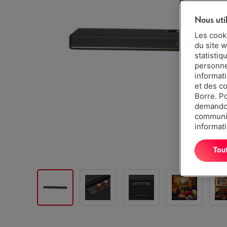
Nous uti
Les cook
du site w
statistiq
personnes
informat
et des c
Borre. P
demandon
communiq
informati
Tou