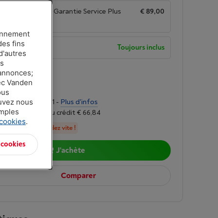
de garantie avec Garantie Service Plus
€ 89,00
ionnement
des fins
de garantie
Toujours inclus
d'autres
es
n
-
Voir le stock
 annonces;
vec Vanden
00
ous
ouvez nous
alités de € 44,41 -
Plus d'infos
amples
r 6,24%, Coût du crédit € 66,84
 cookies
.
n stock, commandez vite !
 cookies
J'achète
Comparer