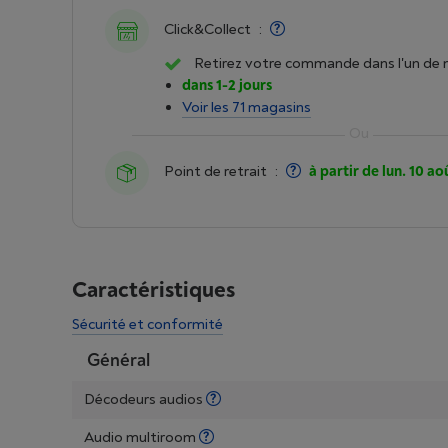
Click&Collect
:
Retirez votre commande dans l'un de 
dans 1-2 jours
Voir les 71 magasins
Point de retrait
:
à partir de lun. 10 ao
Caractéristiques
Sécurité et conformité
Général
Décodeurs audios
Audio multiroom