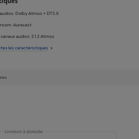
tiques
audios: Dolby Atmos + DTS:X
iroom: Auracast
canaux audios: 5.1.2 Atmos
utes les caractéristiques
ires
Livraison à domicile