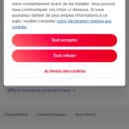
votre consentement avant de les installer. Vous pouvez
Délai >3 sem.
-
Voir le stock
nous communiquer vos choix ci-dessous. Si vous
€ 59,99
souhaitez obtenir de plus amples informations à ce
sujet, veuillez consulter
notre déclaration relative aux
cookies
.
J'achète
Tout accepter
Comparer
Tout refuser
Atouts
Je choisis mes cookies
Type: Housse pour planche à repasser active
Afficher toutes les caractéristiques
Disponibilité
Caractéristiques
Avis clients