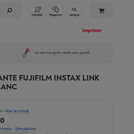
Compte
Magasins
Langue
Imprimer
Un service après-vente sans pareil
NTE FUJIFILM INSTAX LINK
LANC
n
-
Voir le stock
00
r mois
-
Simulation