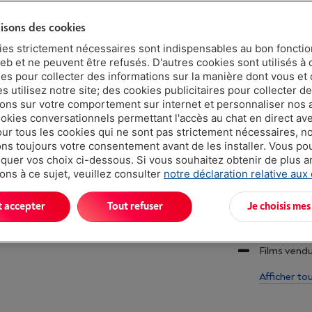
Attention, e
lisons des cookies
ies strictement nécessaires sont indispensables au bon fonct
eb et ne peuvent être refusés. D'autres cookies sont utilisés à 
ues pour collecter des informations sur la manière dont vous et 
 utilisez notre site; des cookies publicitaires pour collecter d
ions sur votre comportement sur internet et personnaliser nos
ookies conversationnels permettant l'accès au chat en direct a
Atouts
our tous les cookies qui ne sont pas strictement nécessaires, n
s toujours votre consentement avant de les installer. Vous p
Imprimez d
uer vos choix ci-dessous. Si vous souhaitez obtenir de plus 
ons à ce sujet, veuillez consulter
notre déclaration relative aux
Ajoutez un 
autre mess
t accepter
Tout refuser
Je choisis mes
Réalisez de
Films vend
Afficher to