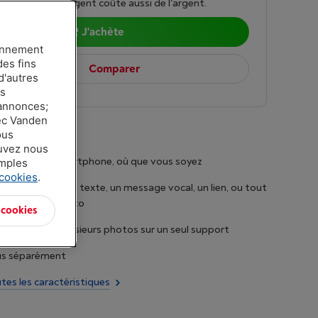
mprunter de l'argent coûte aussi de l'argent.
J'achète
ionnement
des fins
Comparer
d'autres
es
 annonces;
vec Vanden
ous
ouvez nous
epuis votre smartphone, où que vous soyez
amples
 cookies
.
code QR avec un texte, un message vocal, un lien, ou tout
age à votre photo
 cookies
s collages de plusieurs photos sur un seul support
us séparément
utes les caractéristiques