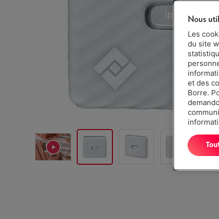
Nous uti
Les cook
du site w
statistiq
personnes
informat
et des c
Borre. P
demandon
communiq
informati
Tou