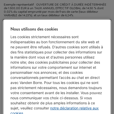
Exemple représentatif : OUVERTURE DE CRÉDIT À DURÉE INDÉTERMINÉE
de 1.500,00 EUR à un TAUX ANNUEL EFFECTIF GLOBAL de 14,50 % dont
0,02% du capital emprunté par mois de frais de carte (taux débiteur
VARIABLE de 14,23%), et un taux débiteur de 6,24%.
Délai >3 sem.
-
Voir le stock
Nous utilisons des cookies
€ 629,00
Les cookies strictement nécessaires sont
indispensables au bon fonctionnement du site web et
Ou 24 mensualités de € 27,96 -
Plus d'infos
ne peuvent être refusés. D'autres cookies sont utilisés à
Taux débiteur 6,24%, Coût du crédit € 42,04
des fins statistiques pour collecter des informations sur
la manière dont vous et d'autres personnes utilisez
J'achète
notre site; des cookies publicitaires pour collecter des
informations sur votre comportement sur internet et
personnaliser nos annonces; et des cookies
Comparer
conversationnels permettant l'accès au chat en direct
avec Vanden Borre. Pour tous les cookies qui ne sont
pas strictement nécessaires, nous demandons toujours
votre consentement avant de les installer. Vous pouvez
Atouts
nous communiquer vos choix ci-dessous. Si vous
souhaitez obtenir de plus amples informations à ce
Impression à partir de: Smartphone, tablette, PC portable
sujet, veuillez consulter
notre déclaration relative aux
et desktop PC
cookies
.