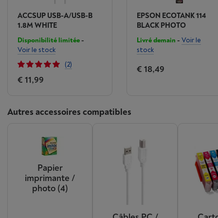
ACCSUP USB-A/USB-B
EPSON ECOTANK 114
1.8M WHITE
BLACK PHOTO
Disponibilité limitée
-
Livré demain
-
Voir le
Voir le stock
stock
(2)
€ 18,49
€ 11,99
Autres accessoires compatibles
Papier
imprimante /
photo
(4)
Câbles PC /
Cart