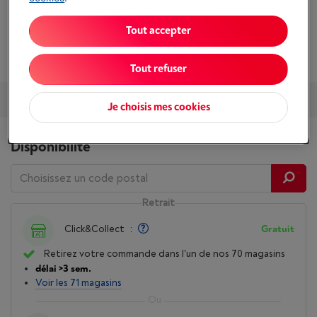
Impression recto-verso: Oui, automatique
Tout accepter
Afficher toutes les caractéristiques
Tout refuser
Services et Garantie
Packs
Accessoires
Nos conseils
Je choisis mes cookies
Disponibilité
Retrait
Click&Collect
:
Gratuit
Retirez votre commande dans l'un de nos 70 magasins
délai >3 sem.
Voir les 71 magasins