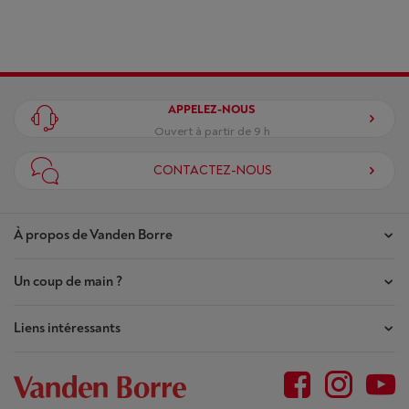
APPELEZ-NOUS
Ouvert à partir de 9 h
CONTACTEZ-NOUS
À propos de Vanden Borre
Un coup de main ?
Nos magasins
Contrat de Confiance
Liens intéressants
Mes commandes
Qui sommes-nous ?
Mes réparations
Outlet
Plan du site
Demande de réparation