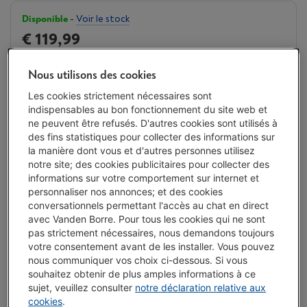
Disponible
-
Voir le stock
€ 119,99
Ou
payer par mois
-
Simulation
Attention, emprunter de l'argent coûte aussi de l'argent.
Nous utilisons des cookies
Les cookies strictement nécessaires sont
J'achète
indispensables au bon fonctionnement du site web et
ne peuvent être refusés. D'autres cookies sont utilisés à
Comparer
des fins statistiques pour collecter des informations sur
la manière dont vous et d'autres personnes utilisez
notre site; des cookies publicitaires pour collecter des
informations sur votre comportement sur internet et
personnaliser nos annonces; et des cookies
Atouts
conversationnels permettant l'accès au chat en direct
avec Vanden Borre. Pour tous les cookies qui ne sont
Impression recto verso automatique
pas strictement nécessaires, nous demandons toujours
votre consentement avant de les installer. Vous pouvez
Bac dédié pour papier photo
nous communiquer vos choix ci-dessous. Si vous
L’écran tactile couleur de 2,7 pouces vous permet de
souhaitez obtenir de plus amples informations à ce
naviguer simplement dans les options de l'imprimante
sujet, veuillez consulter
notre déclaration relative aux
cookies
.