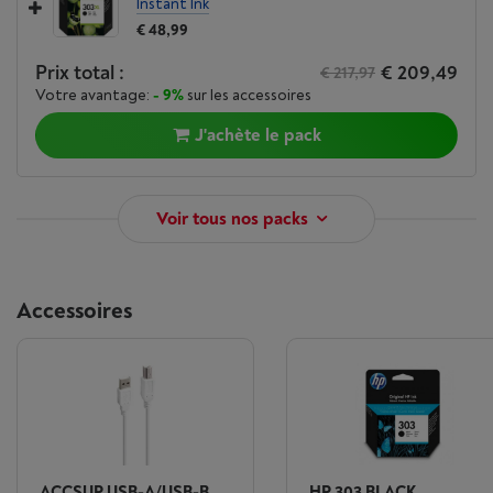
Instant Ink
€ 48,99
Prix total :
€ 209,49
€ 217,97
Votre avantage:
- 9%
sur les accessoires
J'achète le pack
Voir tous nos packs
Accessoires
ACCSUP USB-A/USB-B
HP 303 BLACK