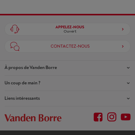
APPELEZ-NOUS
Ouvert
CONTACTEZ-NOUS
À propos de Vanden Borre
Un coup de main ?
Nos magasins
Contrat de Confiance
Liens intéressants
Mes commandes
Qui sommes-nous ?
Mes réparations
Outlet
Plan du site
Demande de réparation
BtoB
Conditions générales
Résilier mon achat