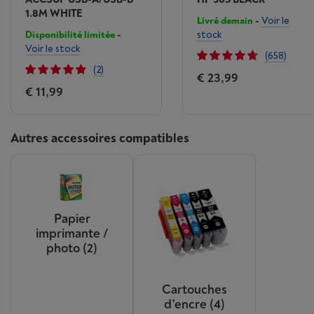
1.8M WHITE
Livré demain
-
Voir le
Disponibilité limitée
-
stock
Voir le stock
(658)
(2)
€ 23,99
€ 11,99
Autres accessoires compatibles
Papier
imprimante /
photo
(2)
Cartouches
d'encre
(4)