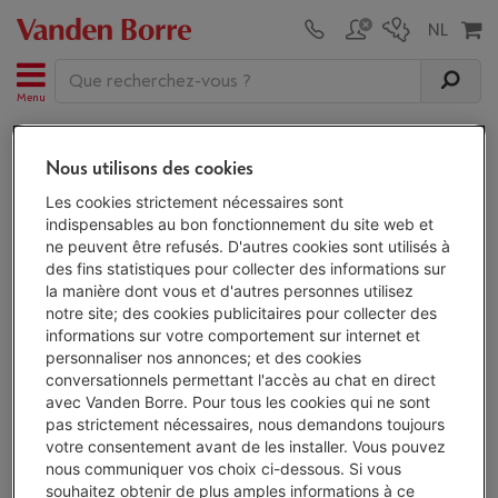
Menu
Lave-linge professionnels
Nous utilisons des cookies
Lave-linge professionnels | Soldes 2026
Les cookies strictement nécessaires sont
indispensables au bon fonctionnement du site web et
ne peuvent être refusés. D'autres cookies sont utilisés à
des fins statistiques pour collecter des informations sur
Les
soldes
seront de retour du 3 au 31 janvier 2027 : une
la manière dont vous et d'autres personnes utilisez
occasion à ne pas manquer pour profiter des meilleures
notre site; des cookies publicitaires pour collecter des
offres sur nos produits. En attendant, chez Vanden Borre,
informations sur votre comportement sur internet et
vous bénéficiez toute l'année de notre garantie du prix le
personnaliser nos annonces; et des cookies
plus bas : si vous trouvez votre appareil moins cher, ici ou
conversationnels permettant l'accès au chat en direct
ailleurs, dans les 30 jours suivant votre achat, nous vous
avec Vanden Borre. Pour tous les cookies qui ne sont
remboursons la différence !
En savoir plus
pas strictement nécessaires, nous demandons toujours
votre consentement avant de les installer. Vous pouvez
Lave-linge professionnels
nous communiquer vos choix ci-dessous. Si vous
souhaitez obtenir de plus amples informations à ce