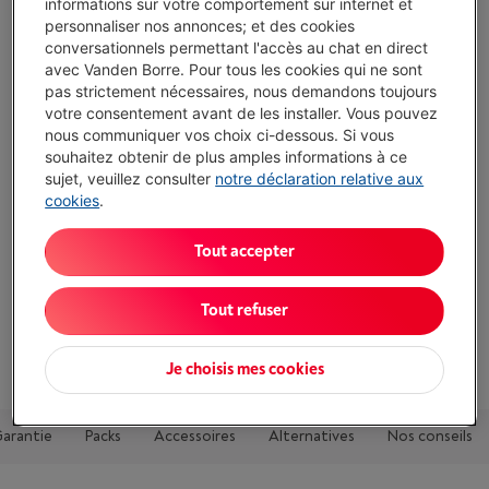
Plus d'infos
informations sur votre comportement sur internet et
personnaliser nos annonces; et des cookies
conversationnels permettant l'accès au chat en direct
avec Vanden Borre. Pour tous les cookies qui ne sont
Atouts
pas strictement nécessaires, nous demandons toujours
votre consentement avant de les installer. Vous pouvez
Rangement couverts: Tiroir à couverts & panier à couverts
nous communiquer vos choix ci-dessous. Si vous
Mode de séchage: Condensation naturelle
souhaitez obtenir de plus amples informations à ce
sujet, veuillez consulter
notre déclaration relative aux
Niveau sonore: 44 dB
cookies
.
Afficher toutes les caractéristiques
Tout accepter
Existe également dans d'autres couleurs
Tout refuser
Je choisis mes cookies
Garantie
Packs
Accessoires
Alternatives
Nos conseils