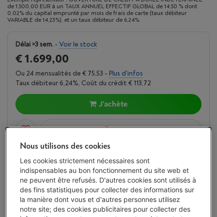
de 1.500,00 EUR à un TAUX ANNUEL EFFECTIF GLOBAL de 14,50 % dont
0,02% du capital emprunté par mois de frais de carte (taux débiteur
VARIABLE de 14,23%), et un taux débiteur de 6,24%.
Délai >3 sem.
-
Voir le stock
€ 1.699,00
Ou 24 mensualités de € 75,53 -
Plus d'infos
Taux débiteur 6,24%, Coût du crédit € 113,72
J'achète
Comparer
Nous utilisons des cookies
Les cookies strictement nécessaires sont
Vanden Borre Life Gros électro
indispensables au bon fonctionnement du site web et
ne peuvent être refusés. D'autres cookies sont utilisés à
Prolongez la durée de vie de vos appareils avec un seul
des fins statistiques pour collecter des informations sur
abonnement
la manière dont vous et d'autres personnes utilisez
Ce produit serait couvert
10 ans
après votre achat.
notre site; des cookies publicitaires pour collecter des
€ 14,99
/ mois