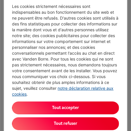
Vanden Borre Life Gros électro
Les cookies strictement nécessaires sont
Prolongez la durée de vie de vos appareils avec un seul
indispensables au bon fonctionnement du site web et
abonnement
ne peuvent être refusés. D'autres cookies sont utilisés à
Ce produit serait couvert
15 ans
après votre achat.
des fins statistiques pour collecter des informations sur
€ 14,99
/ mois
Plus d'infos
la manière dont vous et d'autres personnes utilisez
notre site; des cookies publicitaires pour collecter des
informations sur votre comportement sur internet et
personnaliser nos annonces; et des cookies
Atouts
conversationnels permettant l'accès au chat en direct
Ouvre la porte automatiquement à la fin pour un meilleur
avec Vanden Borre. Pour tous les cookies qui ne sont
résultat de séchage
pas strictement nécessaires, nous demandons toujours
votre consentement avant de les installer. Vous pouvez
Faites un cycle complet en moins d'une heure
nous communiquer vos choix ci-dessous. Si vous
souhaitez obtenir de plus amples informations à ce
Les étagères sont confortables pour charger et
sujet, veuillez consulter
notre déclaration relative aux
décharger.
cookies
.
Pas de dosage automatique de détergent pour lave-
vaisselle.
Tout accepter
Afficher toutes les caractéristiques
Tout refuser