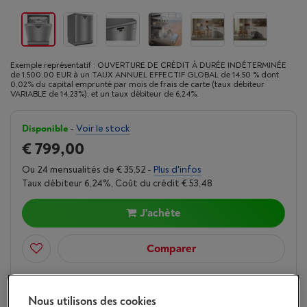
Exemple représentatif : OUVERTURE DE CRÉDIT À DURÉE INDÉTERMINÉE
de 1.500,00 EUR à un TAUX ANNUEL EFFECTIF GLOBAL de 14,50 % dont
0,02% du capital emprunté par mois de frais de carte (taux débiteur
VARIABLE de 14,23%), et un taux débiteur de 6,24%.
Disponible
-
Voir le stock
€ 799,00
Ou 24 mensualités de € 35,52 -
Plus d'infos
Taux débiteur 6,24%, Coût du crédit € 53,48
J'achète
Comparer
Nous utilisons des cookies