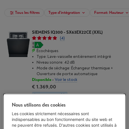
Tous les filtres
Type d'intégration
Format: Hauteur
SIEMENS IQ300 - SX63EX22CE (XXL)
(4)
Écochèques
Type: Lave-vaisselle entièrement intégré
Niveau sonore: 42 dB
Mode de séchage: Échangeur thermique +
Ouverture de porte automatique
Disponible
-
Voir le stock
€ 1.369,00
Action encastrable
Nous utilisons des cookies
J'achète
Les cookies strictement nécessaires sont
indispensables au bon fonctionnement du site web et
Comparer
ne peuvent être refusés. D'autres cookies sont utilisés à