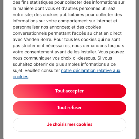
des fins statistiques pour collecter des informations sur
la manière dont vous et d'autres personnes utilisez
SIEMENS SN65YX06CE
notre site; des cookies publicitaires pour collecter des
informations sur votre comportement sur internet et
Écochèques
personnaliser nos annonces; et des cookies
Type: Lave-vaisselle entièrement intégré
conversationnels permettant l'accès au chat en direct
Niveau sonore: 44 dB
avec Vanden Borre. Pour tous les cookies qui ne sont
Mode de séchage: Zéolithe + Échangeur
pas strictement nécessaires, nous demandons toujours
thermique + Ouverture de porte automatique
votre consentement avant de les installer. Vous pouvez
Disponible
-
Voir le stock
nous communiquer vos choix ci-dessous. Si vous
€ 1.389,00
souhaitez obtenir de plus amples informations à ce
Action encastrable
sujet, veuillez consulter
notre déclaration relative aux
cookies
.
J'achète
Tout accepter
Comparer
Tout refuser
MIELE G 7080 SCVI AUTODOS EDST
Je choisis mes cookies
Écochèques
Type: Lave-vaisselle entièrement intégré