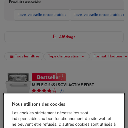
Produits associés:
Lave-vaisselle encastrables
Lave-vaisselle encastrables e
Affichage
Tous les filtres
Type d'intégration
Format: Hauteur
MIELE G 5651 SCVI ACTIVE EDST
(5)
Nous utilisons des cookies
Écochèques
Type: Lave-vaisselle entièrement intégré
Les cookies strictement nécessaires sont
Niveau sonore: 45 dB
indispensables au bon fonctionnement du site web et
Mode de séchage: Airdry avec Autodoor
ne peuvent être refusés. D'autres cookies sont utilisés à
Disponible
-
Voir le stock