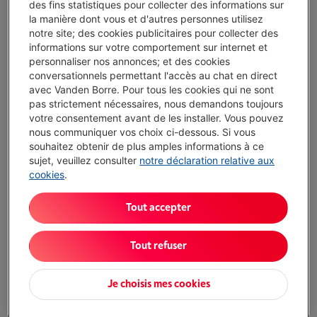
des fins statistiques pour collecter des informations sur
€ 1.199,00
la manière dont vous et d'autres personnes utilisez
notre site; des cookies publicitaires pour collecter des
J'achète
informations sur votre comportement sur internet et
personnaliser nos annonces; et des cookies
Comparer
conversationnels permettant l'accès au chat en direct
avec Vanden Borre. Pour tous les cookies qui ne sont
pas strictement nécessaires, nous demandons toujours
votre consentement avant de les installer. Vous pouvez
nous communiquer vos choix ci-dessous. Si vous
MIELE G 5611 SCI ACTIVE CS
souhaitez obtenir de plus amples informations à ce
(3)
sujet, veuillez consulter
notre déclaration relative aux
cookies
.
Écochèques
Type: Lave-vaisselle semi-intégré
Tout accepter
Niveau sonore: 45 dB
Mode de séchage: Airdry avec Autodoor
Disponible
-
Voir le stock
Tout refuser
€ 1.199,00
J'achète
Je choisis mes cookies