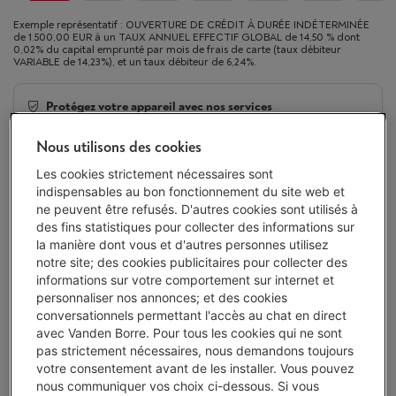
Exemple représentatif : OUVERTURE DE CRÉDIT À DURÉE INDÉTERMINÉE
de 1.500,00 EUR à un TAUX ANNUEL EFFECTIF GLOBAL de 14,50 % dont
0,02% du capital emprunté par mois de frais de carte (taux débiteur
VARIABLE de 14,23%), et un taux débiteur de 6,24%.
Protégez votre appareil avec nos services
4 ans
de garantie avec Smart Repair
€ 75,00
Nous utilisons des cookies
Les cookies strictement nécessaires sont
2 ans
de garantie
Toujours inclus
indispensables au bon fonctionnement du site web et
ne peuvent être refusés. D'autres cookies sont utilisés à
des fins statistiques pour collecter des informations sur
Livré demain
-
Voir le stock
la manière dont vous et d'autres personnes utilisez
€ 729,00
notre site; des cookies publicitaires pour collecter des
informations sur votre comportement sur internet et
Ou 24 mensualités de € 32,40 -
Plus d'infos
personnaliser nos annonces; et des cookies
Taux débiteur 6,24%, Coût du crédit € 48,60
conversationnels permettant l'accès au chat en direct
avec Vanden Borre. Pour tous les cookies qui ne sont
Moins de 10 en stock, commandez vite !
pas strictement nécessaires, nous demandons toujours
votre consentement avant de les installer. Vous pouvez
J'achète
nous communiquer vos choix ci-dessous. Si vous