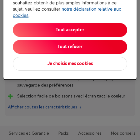
souhaitez obtenir de plus amples informations à ce
Comparer
sujet, veuillez consulter
notre déclaration relative aux
cookies
.
Tout accepter
Atouts
Tout refuser
Chauffage ultra-rapide. Prêt en 3 secondes grâce au
système ThermoJet, permettant de préparer 2
cappuccinos en 75 secondes​
Je choisis mes cookies
Personnalisation: Réglage du volume de café,
température et texture du lait, avec 8 préréglages et
sauvegarde des préférences​
Sélection facile de boissons avec l'écran tactile couleur​
Afficher toutes les caractéristiques
Services et Garantie
Packs
Accessoires
Nos conseils