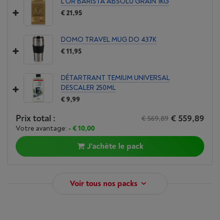
L'OR BARISTA ABSOLU GRAIN 1KG
€ 21,95
DOMO TRAVEL MUG DO 437K
€ 11,95
DÉTARTRANT TEMIUM UNIVERSAL
DESCALER 250ML
€ 9,99
Prix total :
€ 559,89
€ 569,89
Votre avantage:
- € 10,00
J'achète le pack
Voir tous nos packs