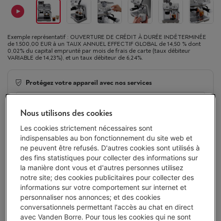
Exemple représentatif : OUVERTURE DE CRÉDIT À DURÉE INDÉTERMINÉE
de 1.500,00 EUR à un TAUX ANNUEL EFFECTIF GLOBAL de 14,50 % dont
0,02% du capital emprunté par mois de frais de carte (taux débiteur
VARIABLE de 14,23%), et un taux débiteur de 6,24%.
Protégez votre appareil avec nos services
4 ans
de garantie avec Smart Repair
€ 75,00
Nous utilisons des cookies
Les cookies strictement nécessaires sont
2 ans
de garantie
Toujours inclus
indispensables au bon fonctionnement du site web et
ne peuvent être refusés. D'autres cookies sont utilisés à
Livré demain
-
Voir le stock
des fins statistiques pour collecter des informations sur
€ 526,00
la manière dont vous et d'autres personnes utilisez
notre site; des cookies publicitaires pour collecter des
Ou 18 mensualités de € 30,70 -
Plus d'infos
informations sur votre comportement sur internet et
Taux débiteur 6,24%, Coût du crédit € 26,60
personnaliser nos annonces; et des cookies
conversationnels permettant l'accès au chat en direct
Moins de 5 en stock, commandez vite !
avec Vanden Borre. Pour tous les cookies qui ne sont