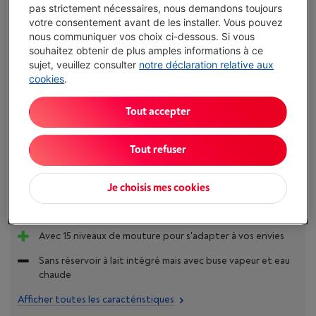
pas strictement nécessaires, nous demandons toujours
J'achète
votre consentement avant de les installer. Vous pouvez
nous communiquer vos choix ci-dessous. Si vous
souhaitez obtenir de plus amples informations à ce
Comparer
sujet, veuillez consulter
notre déclaration relative aux
cookies
.
Tout accepter
Atouts
Un café infusé à froid en moins de 5 minutes grâce à la
Tout refuser
technologie d'extraction à froid
3 profils de température d'infusion et un contrôle actif
Je choisis mes cookies
de la température pour maintenir une température de
l'eau stable pendant l'extraction
Avec 15 niveaux de mouture pour s'adapter à vos envies
Sans réservoir à lait intégré mais avec buse vapeur et eau
chaude
Afficher toutes les caractéristiques