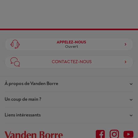
APPELEZ-NOUS
Ouvert
CONTACTEZ-NOUS
À propos de Vanden Borre
Un coup de main ?
Nos magasins
Contrat de Confiance
Liens intéressants
Mes commandes
Qui sommes-nous ?
Mes réparations
Outlet
Plan du site