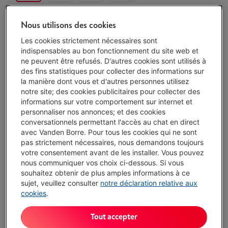
Nous utilisons des cookies
Livré demain
-
Voir le stock
€ 74,99
Les cookies strictement nécessaires sont
indispensables au bon fonctionnement du site web et
ne peuvent être refusés. D'autres cookies sont utilisés à
J'achète
des fins statistiques pour collecter des informations sur
la manière dont vous et d'autres personnes utilisez
Comparer
notre site; des cookies publicitaires pour collecter des
informations sur votre comportement sur internet et
personnaliser nos annonces; et des cookies
conversationnels permettant l'accès au chat en direct
avec Vanden Borre. Pour tous les cookies qui ne sont
Atouts
pas strictement nécessaires, nous demandons toujours
votre consentement avant de les installer. Vous pouvez
Éclairage RGB personnalisable
nous communiquer vos choix ci-dessous. Si vous
Sans fil ou avec fil à utiliser
souhaitez obtenir de plus amples informations à ce
sujet, veuillez consulter
notre déclaration relative aux
Batterie rechargeable
cookies
.
Pas de batterie amovible
Tout accepter
Afficher toutes les caractéristiques