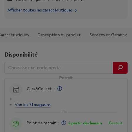
Afficher toutes les caractéristiques
aractéristiques
Description du produit
Services et Garantie
Disponibilité
Retrait
Click&Collect
:
Voir les 71 magasins
Point de retrait
:
à partir de demain
Gratuit