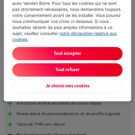
Livré demain
-
Voir le stock
avec Vanden Borre. Pour tous les cookies qui ne sont
pas strictement nécessaires, nous demandons toujours
€ 175,00
votre consentement avant de les installer. Vous pouvez
Ou
payer par mois
-
Simulation
nous communiquer vos choix ci-dessous. Si vous
Attention, emprunter de l'argent coûte aussi de l'argent.
souhaitez obtenir de plus amples informations à ce
sujet, veuillez consulter
notre déclaration relative aux
Moins de 5 en stock, commandez vite !
cookies
.
J'achète
Tout accepter
Comparer
Tout refuser
Je choisis mes cookies
Atouts
4 boutons arrière amovibles de souris cliquez
Niveau élevé de personnalisation et de profils logiciels
Talon de TMR sans dérive
Plus lourd que le DualSense standard