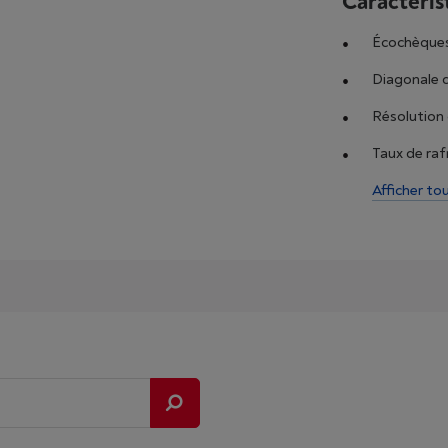
Caractéris
Écochèque
Diagonale de
Résolution d
Taux de raf
Afficher to