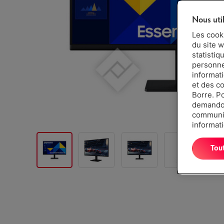
Nous uti
Les cook
du site w
statistiq
personnes
informat
et des c
Borre. P
demandon
communiq
informati
Tou