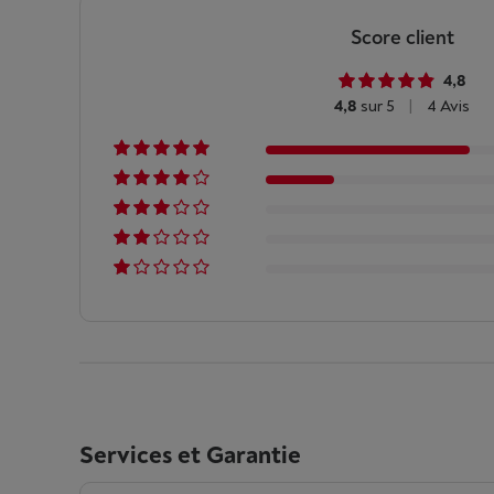
Score client
4,8
4,8
sur 5
|
4 Avis
Services et Garantie