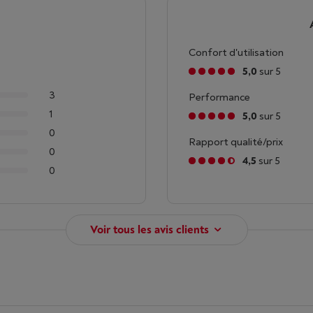
Confort d'utilisation
5,0
sur 5
3
Performance
1
5,0
sur 5
0
Rapport qualité/prix
0
4,5
sur 5
0
Voir tous les avis clients