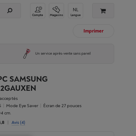
Compte
Magasins
Langue
Imprimer
Un service après-vente sans pareil
PC SAMSUNG
02GAUXEN
acceptés
S
mode Eye Saver
écran de 27 pouces
.04 cm.
4,8
|
Avis
(4)