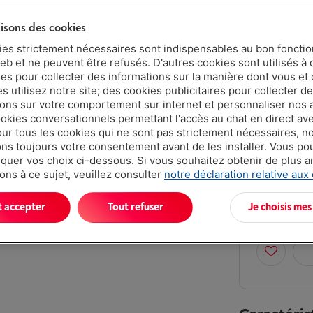
Protégez
lisons des cookies
5 ans
ies strictement nécessaires sont indispensables au bon fonct
eb et ne peuvent être refusés. D'autres cookies sont utilisés à 
ues pour collecter des informations sur la manière dont vous et 
 utilisez notre site; des cookies publicitaires pour collecter d
2 ans
ions sur votre comportement sur internet et personnaliser nos
ookies conversationnels permettant l'accès au chat en direct a
Disponible
our tous les cookies qui ne sont pas strictement nécessaires, n
s toujours votre consentement avant de les installer. Vous p
€ 109,
uer vos choix ci-dessous. Si vous souhaitez obtenir de plus 
Ou
payer pa
ons à ce sujet, veuillez consulter
notre déclaration relative aux
Attention, e
t accepter
Tout refuser
Je choisis mes