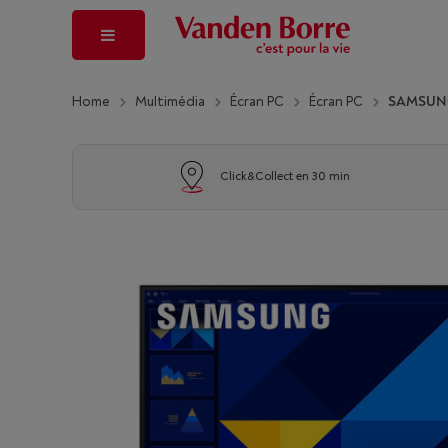
Home
Multimédia
Écran PC
Écran PC
SAMSUN
Click&Collect en 30 min