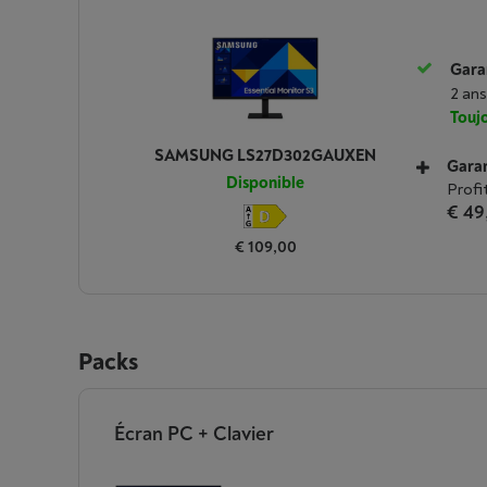
Garan
2 ans
Toujo
SAMSUNG LS27D302GAUXEN
Garan
Disponible
Profi
€ 49
€ 109,00
Packs
Écran PC + Clavier