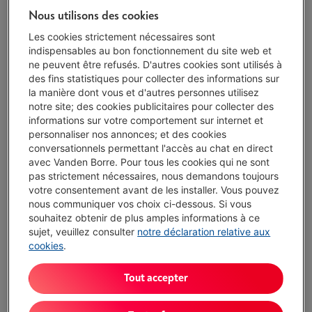
Nous utilisons des cookies
Les cookies strictement nécessaires sont
Exemple représentatif : OUVERTURE DE CRÉDIT À DURÉE INDÉTERMINÉE
de 1.500,00 EUR à un TAUX ANNUEL EFFECTIF GLOBAL de 14,50 % dont
indispensables au bon fonctionnement du site web et
0,02% du capital emprunté par mois de frais de carte (taux débiteur
ne peuvent être refusés. D'autres cookies sont utilisés à
VARIABLE de 14,23%), et un taux débiteur de 6,24%.
des fins statistiques pour collecter des informations sur
la manière dont vous et d'autres personnes utilisez
Protégez votre appareil avec nos services
notre site; des cookies publicitaires pour collecter des
informations sur votre comportement sur internet et
5 ans
de garantie avec Garantie Service Plus
€ 49,00
personnaliser nos annonces; et des cookies
conversationnels permettant l'accès au chat en direct
avec Vanden Borre. Pour tous les cookies qui ne sont
pas strictement nécessaires, nous demandons toujours
2 ans
de garantie
Toujours inclus
votre consentement avant de les installer. Vous pouvez
nous communiquer vos choix ci-dessous. Si vous
souhaitez obtenir de plus amples informations à ce
Délai >3 sem.
-
Voir le stock
sujet, veuillez consulter
notre déclaration relative aux
€ 1.698,85
cookies
.
Ou 24 mensualités de € 75,52 -
Plus d'infos
Taux débiteur 6,24%, Coût du crédit € 113,63
Tout accepter
J'achète