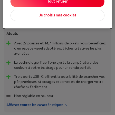
Tout refuser
Comparer
Je choisis mes cookies
Atouts
Avec 27 pouces et 14,7 millions de pixels, vous bénéficiez
d’un espace visuel adapté aux tâches créatives les plus
avancées
La technologie True Tone ajuste la température des
couleurs à votre éclairage pour un rendu parfait
Trois ports USB-C offrent la possibilité de brancher vos
périphériques, stockages externes et de charger votre
MacBook facilement
Non réglable en hauteur
Afficher toutes les caractéristiques