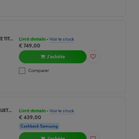
SAMSUNG GALAXY WATCH ULTRA2 LTE TITANIUM BLACK AVEC BRACELET NOIR
Livré demain
-
Voir le stock
€ 749,00
J'achète
Comparer
SAMSUNG GALAXY WATCH9 44MM BLUETOOTH GRAPHITE AVEC BRACELET NOIR
Livré demain
-
Voir le stock
€ 439,00
Cashback Samsung
J'achète