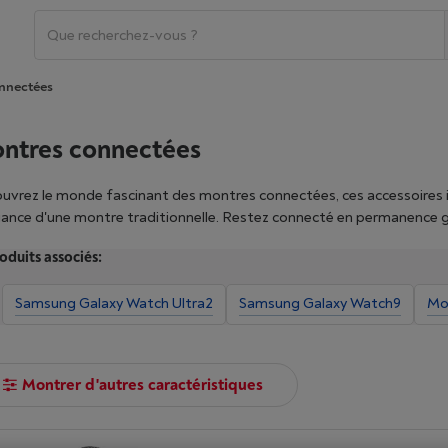
nnectées
ntres connectées
uvrez le monde fascinant des montres connectées, ces accessoires in
égance d'une montre traditionnelle. Restez connecté en permanence g
plications directement affichées sur votre poignet. Nos montres con
oduits associés:
vités sportives grâce à des fonctionnalités avancées comme le GPS i
e sélection de montres connectées pour homme et femme, des modè
Samsung Galaxy Watch Ultra2
Samsung Galaxy Watch9
Mo
Samsung Galaxy Watch, et trouvez celle qui correspond à vos besoins e
res et achetez, dès maintenant, votre montre connectée chez Vanden
Montrer d'autres caractéristiques