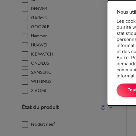
DENVER
Nous uti
GARMIN
Les cook
GOOGLE
du site w
statistiq
Hammer
personnes
HUAWEI
informat
et des c
ICE WATCH
Borre. P
ONEPLUS
demandon
communiq
SAMSUNG
informati
WITHINGS
Tou
XIAOMI
État du produit
Produit neuf