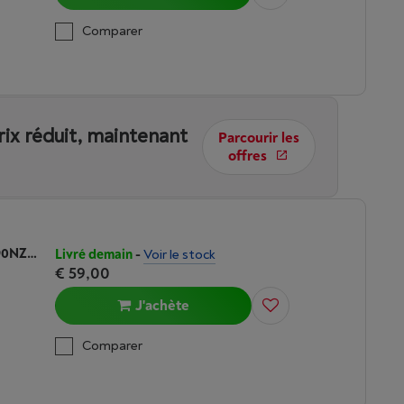
Comparer
rix réduit, maintenant
Parcourir les
offres
SAMSUNG GALAXY FIT3 GRIS (SM-R390NZAAEUB)
Livré demain
-
Voir le stock
€ 59,00
J'achète
Comparer