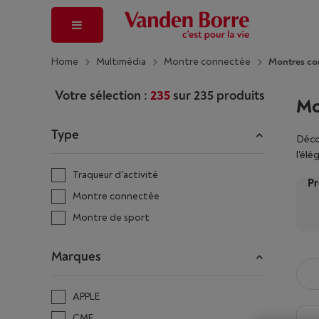
Home
Multimédia
Montre connectée
Montres co
Votre sélection :
235
sur
235
produits
Mo
Type
Déco
l'él
d'ap
Traqueur d'activité
Pr
acti
Montre connectée
notr
les 
Montre de sport
filt
Marques
APPLE
CMF