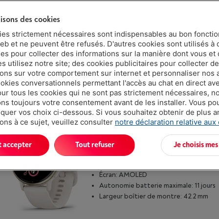
lisons des cookies
ies strictement nécessaires sont indispensables au bon fonct
GOOGLE FITBIT AIR OBSIDIAN EU
eb et ne peuvent être refusés. D'autres cookies sont utilisés à 
Autonomie batterie maximale: 7 jours
ues pour collecter des informations sur la manière dont vous et 
Capacité de stockage: Pas d'applicati
 utilisez notre site; des cookies publicitaires pour collecter d
Écochèques: Non
ions sur votre comportement sur internet et personnaliser nos
ookies conversationnels permettant l'accès au chat en direct a
our tous les cookies qui ne sont pas strictement nécessaires, n
s toujours votre consentement avant de les installer. Vous p
uer vos choix ci-dessous. Si vous souhaitez obtenir de plus 
ons à ce sujet, veuillez consulter
notre déclaration relative aux
t accepter
Tout refuser
Je choisis mes
|
Avis
(39)
Écran: AMOLED
Autonomie batterie maximale: 11 jours
Largeur boîtier de montre: 42.2 mm