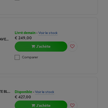
Livré demain
-
Voir le stock
€ 249,00
GARMIN VIVOACTIVE 6 LUNAR GOLD AVEC BRACELET IVOIRE
J'achète
Comparer
GARMIN VENU 4 45MM BLACK W/ SLATE BLACK
Disponible
-
Voir le stock
€ 427,00
J'achète