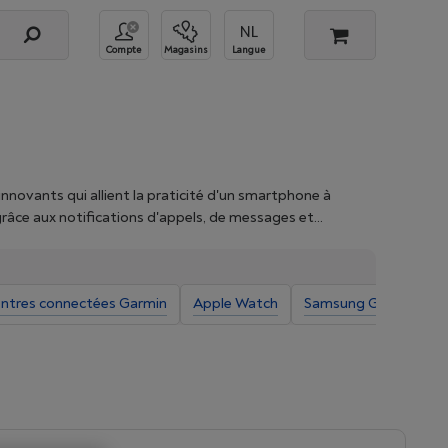
Compte
Magasins
Langue
novants qui allient la praticité d'un smartphone à
râce aux notifications d'appels, de messages et
nectées vous offrent également un suivi précis de vos
ntégré et les capteurs de fréquence cardiaque. Explorez
les Apple Watch aux montres Garmin, en passant par
ntres connectées Garmin
Apple Watch
Samsung Galaxy Wat
t à votre style. Affinez votre recherche en utilisant nos
 Borre.