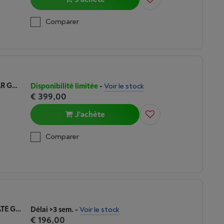
Comparer
GARMIN VENU 4 41MM BEIGE W/ LUNAR GOLD + BONE
Disponibilité limitée
-
Voir le stock
€ 399,00
J'achète
Comparer
GARMIN FORERUNNER 165 BLACK/SLATE GREY
Délai >3 sem.
-
Voir le stock
€ 196,00