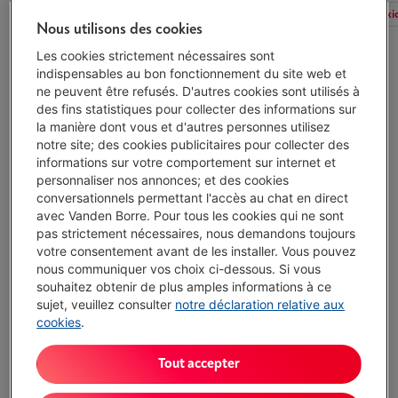
Tous les filtres
Type
Chargeur fourni
Connexi
Nous utilisons des cookies
Les cookies strictement nécessaires sont
indispensables au bon fonctionnement du site web et
MARSHALL MAJOR V BLACK
ne peuvent être refusés. D'autres cookies sont utilisés à
(2)
des fins statistiques pour collecter des informations sur
Réduction active du bruit : Non
la manière dont vous et d'autres personnes utilisez
Type: Casque audio on-ear
notre site; des cookies publicitaires pour collecter des
Autonomie batterie max.: 80 h
informations sur votre comportement sur internet et
Disponibilité limitée
-
Voir le stock
personnaliser nos annonces; et des cookies
€ 123,00
conversationnels permettant l'accès au chat en direct
avec Vanden Borre. Pour tous les cookies qui ne sont
J'achète
pas strictement nécessaires, nous demandons toujours
votre consentement avant de les installer. Vous pouvez
Comparer
nous communiquer vos choix ci-dessous. Si vous
souhaitez obtenir de plus amples informations à ce
sujet, veuillez consulter
notre déclaration relative aux
MARSHALL MAJOR V BROWN
cookies
.
(2)
Réduction active du bruit : Non
Tout accepter
Type: Casque audio on-ear
Autonomie batterie max.: 100 h