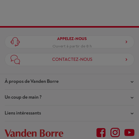
APPELEZ-NOUS
Ouvert à partir de 8 h
CONTACTEZ-NOUS
À propos de Vanden Borre
Un coup de main ?
Nos magasins
Contrat de Confiance
Liens intéressants
Mes commandes
Qui sommes-nous ?
Mes réparations
Outlet
Plan du site
Demande de réparation