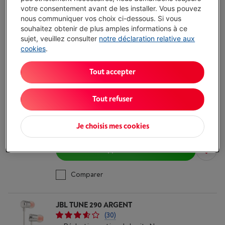
€ 29,84
votre consentement avant de les installer. Vous pouvez
nous communiquer vos choix ci-dessous. Si vous
J'achète
souhaitez obtenir de plus amples informations à ce
sujet, veuillez consulter
notre déclaration relative aux
cookies
.
Comparer
Tout accepter
JBL TUNE 205 BLACK
Type: Écouteurs filaires semi-ouverts
Tout refuser
Connexion: Mini jack 3.5 mm
Microphone intégré: Oui
Livré demain
-
Voir le stock
Je choisis mes cookies
€ 19,84
J'achète
Comparer
JBL TUNE 290 ARGENT
(30)