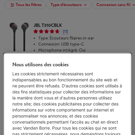
Tous les filtres
Type d'écouteurs
Connexion sans fil
JBL T310CBLK
(11)
Type: Écouteurs filaires in-ear
Connexion: USB type-C
Microphone intégré: Oui
Livré demain
-
Voir le stock
€ 19,00
Nous utilisons des cookies
Les cookies strictement nécessaires sont
J'achète
indispensables au bon fonctionnement du site web et
ne peuvent être refusés. D'autres cookies sont utilisés à
Comparer
des fins statistiques pour collecter des informations sur
la manière dont vous et d'autres personnes utilisez
notre site; des cookies publicitaires pour collecter des
JBL T290 BLACK (2025)
informations sur votre comportement sur internet et
Type: Écouteurs filaires in-ear
personnaliser nos annonces; et des cookies
Connexion: Mini jack 3.5 mm
conversationnels permettant l'accès au chat en direct
Microphone intégré: Oui
avec Vanden Borre. Pour tous les cookies qui ne sont
Livré demain
-
Voir le stock
pas strictement nécessaires, nous demandons toujours