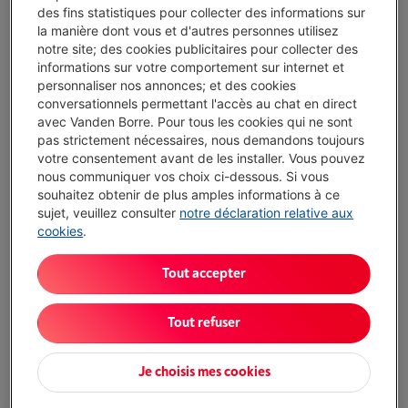
des fins statistiques pour collecter des informations sur
5 ans
de garantie avec Garantie Service Plus
€ 79,00
la manière dont vous et d'autres personnes utilisez
notre site; des cookies publicitaires pour collecter des
informations sur votre comportement sur internet et
personnaliser nos annonces; et des cookies
2 ans
de garantie
Toujours inclus
conversationnels permettant l'accès au chat en direct
avec Vanden Borre. Pour tous les cookies qui ne sont
Livré demain
-
Voir le stock
pas strictement nécessaires, nous demandons toujours
€ 299,00
votre consentement avant de les installer. Vous pouvez
nous communiquer vos choix ci-dessous. Si vous
Ou
payer par mois
-
Simulation
souhaitez obtenir de plus amples informations à ce
Attention, emprunter de l'argent coûte aussi de l'argent.
sujet, veuillez consulter
notre déclaration relative aux
Moins de 5 en stock, commandez vite !
cookies
.
J'achète
Tout accepter
Comparer
Tout refuser
Je choisis mes cookies
Atouts