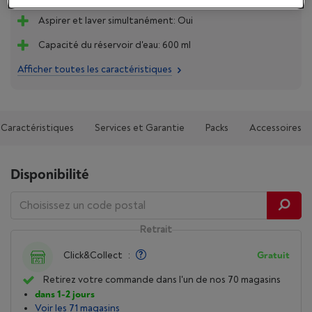
Aspirer et laver simultanément: Oui
Capacité du réservoir d'eau: 600 ml
Afficher toutes les caractéristiques
Caractéristiques
Services et Garantie
Packs
Accessoires
Disponibilité
Retrait
Click&Collect
:
Gratuit
Retirez votre commande dans l'un de nos 70 magasins
dans 1-2 jours
Voir les 71 magasins