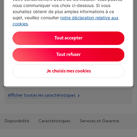
€ 299,00
nous communiquer vos choix ci-dessous. Si vous
Ou
payer par mois
-
Simulation
souhaitez obtenir de plus amples informations à ce
Attention, emprunter de l'argent coûte aussi de l'argent.
sujet, veuillez consulter
notre déclaration relative aux
cookies
.
J'achète
Tout accepter
Comparer
Tout refuser
Je choisis mes cookies
Atouts
Type d'objectif: Focale fixe
Afficher toutes les caractéristiques
Disponibilité
Caractéristiques
Services et Garantie