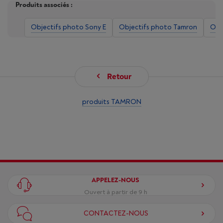
Produits associés :
Objectifs photo Sony E
Objectifs photo Tamron
Obj
Retour
produits TAMRON
APPELEZ-NOUS
Ouvert à partir de 9 h
CONTACTEZ-NOUS