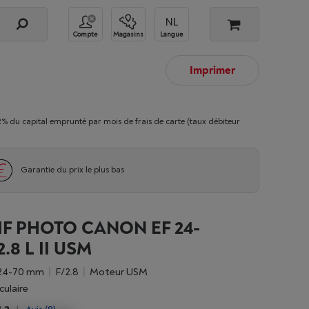
Compte
Magasins
Langue
Imprimer
 capital emprunté par mois de frais de carte (taux débiteur
Garantie du prix le plus bas
F PHOTO CANON EF 24-
.8 L II USM
24-70 mm
f/2.8
moteur USM
culaire