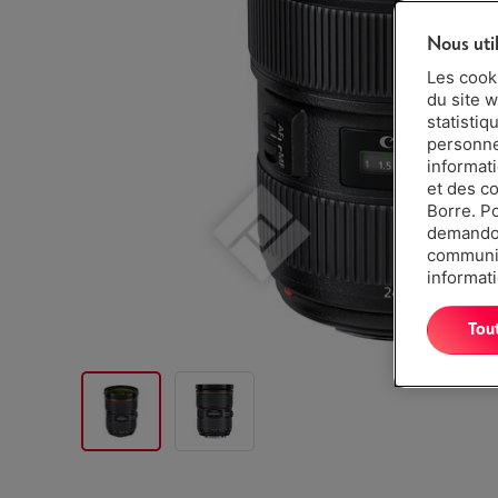
Nous uti
Les cook
du site w
statistiq
personnes
informat
et des c
Borre. P
demandon
communiq
informati
Tou