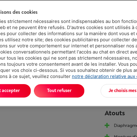
lisons des cookies
Livré demai
ies strictement nécessaires sont indispensables au bon fonct
eb et ne peuvent être refusés. D'autres cookies sont utilisés à 
€ 2.22
ues pour collecter des informations sur la manière dont vous et 
Ou 24 mensu
 utilisez notre site; des cookies publicitaires pour collecter d
ions sur votre comportement sur internet et personnaliser nos
Taux débiteu
ookies conversationnels permettant l'accès au chat en direct a
Moins de 5 e
our tous les cookies qui ne sont pas strictement nécessaires, n
s toujours votre consentement avant de les installer. Vous p
uer vos choix ci-dessous. Si vous souhaitez obtenir de plus 
ons à ce sujet, veuillez consulter
notre déclaration relative aux
t accepter
Tout refuser
Je choisis mes
Atouts
Diaphragme
Monture d'o