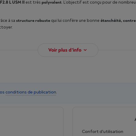
2.8 L USM II
est très
polyvalent
. L’objectif est conçu pour de nombre
âce à sa
structure robuste
qui lui confère une bonne
étanchéité, contre 
ettoyer.
Voir plus d'info
nos
conditions de publication
.
Confort d'utilisation