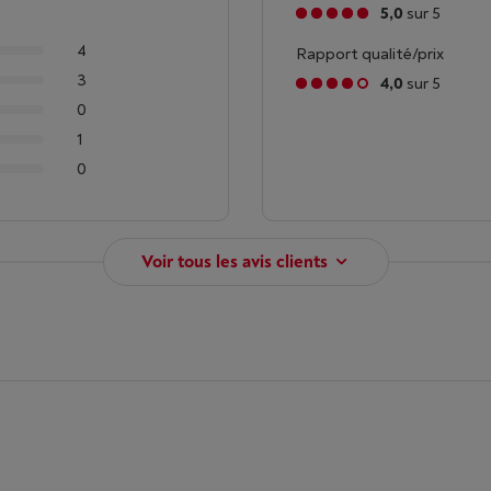
5,0
sur 5
4
Rapport qualité/prix
3
4,0
sur 5
0
1
0
Voir tous les avis clients