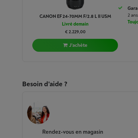
Garan
2 ans
CANON EF 24-70MM F/2.8 L II USM
Toujo
Livré demain
€ 2.229,00
J'achète
Besoin d'aide ?
Rendez-vous en magasin