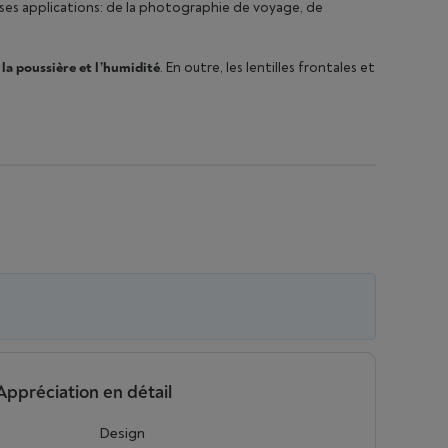
uses applications: de la photographie de voyage, de
la poussière et l’humidité
. En outre, les lentilles frontales et
Appréciation en détail
Design