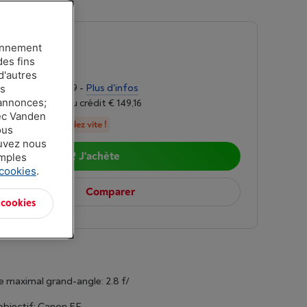
4,3
|
Avis
(8)
n
-
Voir le stock
ionnement
des fins
9,00
d'autres
alités de € 99,09 -
Plus d'infos
es
 annonces;
r 6,24%, Coût du crédit € 149,16
vec Vanden
n stock, commandez vite !
ous
ouvez nous
J'achète
amples
 cookies
.
Comparer
 cookies
 maximal grand-angle: 2.8 f/
bjectif: Canon EF