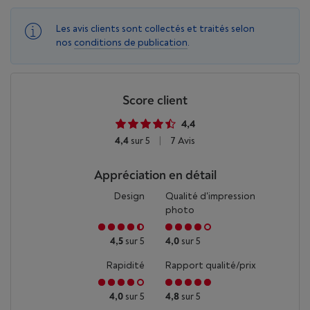
Les avis clients sont collectés et traités selon
nos
conditions de publication
.
Score client
4,4
4,4
sur 5
|
7 Avis
Appréciation en détail
Design
Qualité d'impression
photo
4,5
sur 5
4,0
sur 5
Rapidité
Rapport qualité/prix
4,0
sur 5
4,8
sur 5