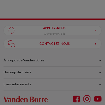
APPELEZ-NOUS
Ouvert ven. 8 h
CONTACTEZ-NOUS
À propos de Vanden Borre
Un coup de main ?
Nos magasins
Contrat de Confiance
Liens intéressants
Mes commandes
Qui sommes-nous ?
Mes réparations
Outlet
Plan du site
Demande de réparation