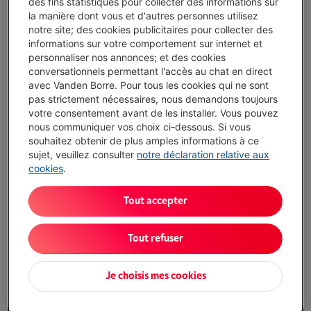
des fins statistiques pour collecter des informations sur
la manière dont vous et d'autres personnes utilisez
notre site; des cookies publicitaires pour collecter des
Exemple représentatif : OUVERTURE DE CRÉDIT À DURÉE INDÉTERMINÉE
de 1.500,00 EUR à un TAUX ANNUEL EFFECTIF GLOBAL de 14,50 % dont
informations sur votre comportement sur internet et
0,02% du capital emprunté par mois de frais de carte (taux débiteur
personnaliser nos annonces; et des cookies
VARIABLE de 14,23%), et un taux débiteur de 6,24%.
conversationnels permettant l'accès au chat en direct
avec Vanden Borre. Pour tous les cookies qui ne sont
Délai >3 sem.
-
Voir le stock
pas strictement nécessaires, nous demandons toujours
votre consentement avant de les installer. Vous pouvez
€ 479,00
nous communiquer vos choix ci-dessous. Si vous
Ou 10 mensualités de € 49,29 -
Plus d'infos
souhaitez obtenir de plus amples informations à ce
Taux débiteur 6,24%, Coût du crédit € 13,90
sujet, veuillez consulter
notre déclaration relative aux
cookies
.
J'achète
Tout accepter
Comparer
Tout refuser
Je choisis mes cookies
Atouts
Type d'objectif: Focale fixe