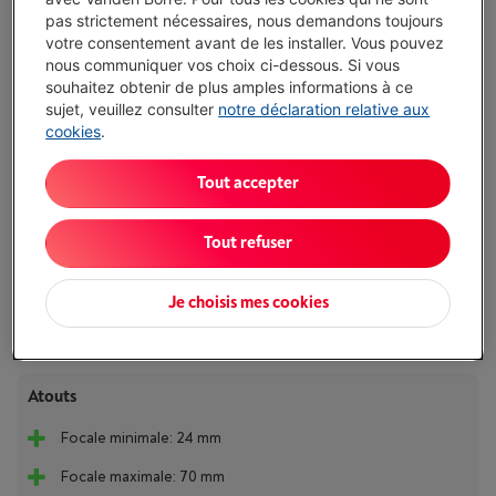
de 1.500,00 EUR à un TAUX ANNUEL EFFECTIF GLOBAL de 14,50 % dont
pas strictement nécessaires, nous demandons toujours
0,02% du capital emprunté par mois de frais de carte (taux débiteur
votre consentement avant de les installer. Vous pouvez
VARIABLE de 14,23%), et un taux débiteur de 6,24%.
nous communiquer vos choix ci-dessous. Si vous
souhaitez obtenir de plus amples informations à ce
Délai >3 sem.
-
Voir le stock
sujet, veuillez consulter
notre déclaration relative aux
€ 2.599,00
cookies
.
Ou 24 mensualités de € 115,54 -
Plus d'infos
Tout accepter
Taux débiteur 6,24%, Coût du crédit € 173,96
J'achète
Tout refuser
Comparer
Je choisis mes cookies
Atouts
Focale minimale: 24 mm
Focale maximale: 70 mm