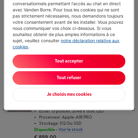
GO | 512 GO | ARGENT
conversationnels permettant l'accès au chat en direct
(1)
avec Vanden Borre. Pour tous les cookies qui ne sont
Écran: 13.6 pouces, 2560 x 1664 pixels, Liquid
pas strictement nécessaires, nous demandons toujours
Retina IPS
votre consentement avant de les installer. Vous pouvez
Processeur: Apple M5-CPU 10 core - GPU 8 core
nous communiquer vos choix ci-dessous. Si vous
Stockage: 512 Go SSD
souhaitez obtenir de plus amples informations à ce
Disponible
-
Voir le stock
sujet, veuillez consulter
notre déclaration relative aux
€ 1.429,00
cookies
.
J'achète
Tout accepter
Comparer
Tout refuser
APPLE MACBOOK NEO (2026) 13 POUCES | 512
Je choisis mes cookies
GO | ROSE POUDRÉ
(2)
Écran: 13 pouces, 2048 x 1506, LED
Processeur: Apple-A18 PRO
Stockage: 512 Go SSD
Disponible
-
Voir le stock
€ 899,00