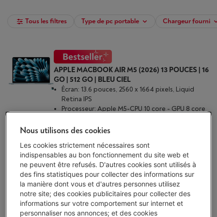
Tous les filtres
Type de pc portable
Chargeur fourni
APPLE MACBOOK AIR M5 (2026) 13 POUCES | 16
GO | 512 GO | BLEU CIEL
Écran: 13.6 pouces, 2560 x 1664 pixels, Liquid
Retina IPS
Processeur: Apple M5-CPU 10 core - GPU 8 core
Stockage: 512 Go SSD
Disponible
-
Voir le stock
Nous utilisons des cookies
€ 1.429,00
Les cookies strictement nécessaires sont
indispensables au bon fonctionnement du site web et
J'achète
ne peuvent être refusés. D'autres cookies sont utilisés à
des fins statistiques pour collecter des informations sur
Comparer
la manière dont vous et d'autres personnes utilisez
notre site; des cookies publicitaires pour collecter des
informations sur votre comportement sur internet et
APPLE MACBOOK AIR M5 (2026) 13 POUCES | 16
personnaliser nos annonces; et des cookies