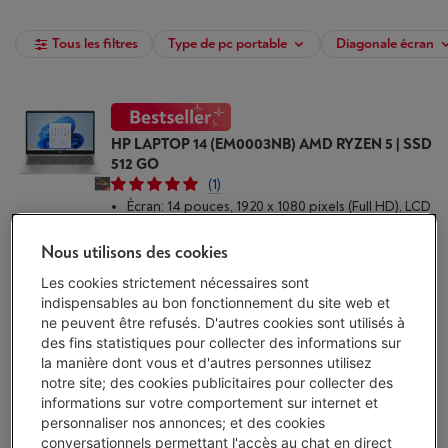
Tous les filtres
Type de pc portable
Diagonale écran
HP LAPTOP 14 (EM0003NB) AMD RYZEN 5 | SSD
512 GO
(1)
Écran: 14 pouces, 1920 x 1080 pixels (Full HD), LCD
Processeur: AMD Ryzen 5-7520U
Stockage: 512 Go SSD
Nous utilisons des cookies
Disponibilité limitée
-
Voir le stock
Les cookies strictement nécessaires sont
€ 749,00
indispensables au bon fonctionnement du site web et
ne peuvent être refusés. D'autres cookies sont utilisés à
J'achète
des fins statistiques pour collecter des informations sur
la manière dont vous et d'autres personnes utilisez
Comparer
notre site; des cookies publicitaires pour collecter des
informations sur votre comportement sur internet et
personnaliser nos annonces; et des cookies
conversationnels permettant l'accès au chat en direct