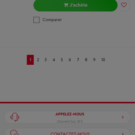
J'achète
Comparer
1
2
3
4
5
6
7
8
9
10
APPELEZ-NOUS
Ouvert lun. 8 h
CONTACTEZ-NOUS