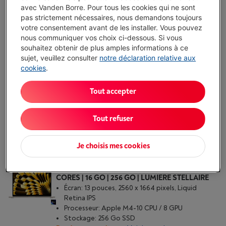
avec Vanden Borre. Pour tous les cookies qui ne sont
ACER ASPIRE LITE 15 (AL15-32P-C05D) INTEL
pas strictement nécessaires, nous demandons toujours
CELERON N4500 | SSD 128 GO
votre consentement avant de les installer. Vous pouvez
(1)
nous communiquer vos choix ci-dessous. Si vous
Écran: 15.6 pouces, 1920 x 1080 pixels (Full HD), IPS
souhaitez obtenir de plus amples informations à ce
LCD
sujet, veuillez consulter
notre déclaration relative aux
Processeur: Intel Celeron-N4500
cookies
.
Stockage: 128 Go SSD
Disponibilité limitée
-
Voir le stock
Tout accepter
€ 349,00
J'achète
Tout refuser
Comparer
Je choisis mes cookies
APPLE MACBOOK AIR (2025) 13 | M4 10/8
CORES | 16 GO | 256 GO | LUMIERE STELLAIRE
Écran: 13 pouces, 2560 x 1664 pixels, Liquid
Retina IPS
Processeur: Apple M4-10 CPU / 8 GPU
Stockage: 256 Go SSD