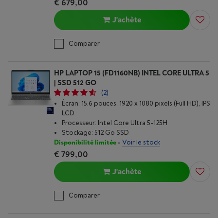
€ 679,00
J'achète
Comparer
HP LAPTOP 15 (FD1160NB) INTEL CORE ULTRA 5
| SSD 512 GO
(2)
Écran: 15.6 pouces, 1920 x 1080 pixels (Full HD), IPS
LCD
Processeur: Intel Core Ultra 5-125H
Stockage: 512 Go SSD
Disponibilité limitée
-
Voir le stock
€ 799,00
J'achète
Comparer