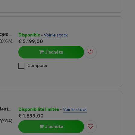
ASUS ROG ZEPHYRUS G16 (GU605CX-QR076W) RTX 50950 | INTEL CORE ULTRA 9 | 64 GO DDR5
Disponible
-
Voir le stock
€ 5.199,00
WQXGA),
J'achète
Comparer
ASUS ROG ZEPHYRUS G16 (GU603VI-N4015W) RTX 4070 | INTEL CORE I9 | 16 GO DDR4
Disponibilité limitée
-
Voir le stock
€ 1.899,00
WQXGA),
J'achète