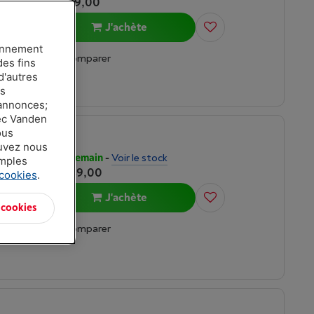
€ 1.799,00
ASUS ROG ZEPHYRUS G16 (GU605MV-QP101W) RTX 4060 | INTEL COTRE ULTRA 7 | 16 GO DDR5
WQXGA),
J'achète
ionnement
Comparer
des fins
d'autres
es
 annonces;
vec Vanden
ous
ouvez nous
ASUS TUF GAMING A15 (FA507NVR-LP061W) RTX 4060 | AMD RYZEN7 | 16 GO DDR5
Livré demain
-
Voir le stock
amples
€ 1.049,00
ll HD), IPS
 cookies
.
J'achète
 cookies
Comparer