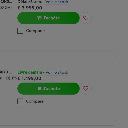
ASUS ROG ZEPHYRUS G16 (GU605CW-QR087W) RTX 5080 | CORE ULTRA 9 | 32 GO DDR5
Délai >3 sem.
-
Voir le stock
€ 3.999,00
WQXGA),
J'achète
Comparer
ASUS ROG G17 (G713PI-HX130W) RTX 4070 | AMD RYZEN 9 | 16 GO DDR5
Livré demain
-
Voir le stock
€ 1.499,00
ll HD), IPS
J'achète
Comparer