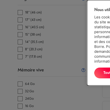
Nous uti
18'' (46 cm)
Les cook
17'' (43 cm)
du site w
statistiq
16'' (40,5 cm)
personnes
15'' (38 cm)
informat
et des c
14'' (35,5 cm)
Borre. P
8'' (20,3 cm)
demandon
communiq
7'' (17,8 cm)
informati
Mémoire vive
Tou
64 Go
32 Go
24Go
16 Go