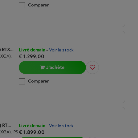
Comparer
ASUS ASUS V16 (FX3607VM-RP041WS) RTX 5060 | INTEL CORE I5 | 16 GO DDR5
Livré demain
-
Voir le stock
€ 1.299,00
WUXGA),
J'achète
Comparer
ASUS ROG STRIX 18 (G814PM-S8051W) RTX 5060 | AMD RYZEN 9 | 16GB DDR5 | FHD IPS - LAPTOP
Livré demain
-
Voir le stock
€ 1.899,00
UXGA), IPS