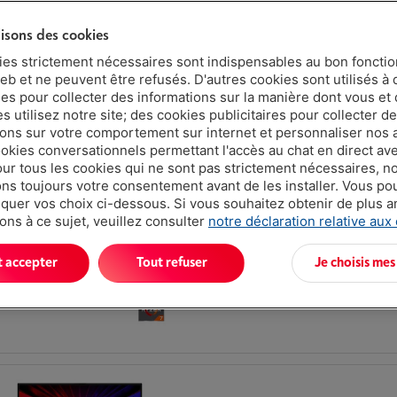
Écran: 16 pouces, 2560 x 1600 pixels (
lisons des cookies
IPS LCD
ies strictement nécessaires sont indispensables au bon fonct
Taux de rafraîchissement: 240 Hz
eb et ne peuvent être refusés. D'autres cookies sont utilisés à 
Stockage: 1 To SSD
ues pour collecter des informations sur la manière dont vous et 
 utilisez notre site; des cookies publicitaires pour collecter d
ions sur votre comportement sur internet et personnaliser nos
ookies conversationnels permettant l'accès au chat en direct a
our tous les cookies qui ne sont pas strictement nécessaires, n
s toujours votre consentement avant de les installer. Vous p
uer vos choix ci-dessous. Si vous souhaitez obtenir de plus 
Écran: 15.6 pouces, 1920 x 1080 pixels (Fu
ons à ce sujet, veuillez consulter
notre déclaration relative aux
LCD
Taux de rafraîchissement: 144 Hz
t accepter
Tout refuser
Je choisis mes
Stockage: 512 Go SSD