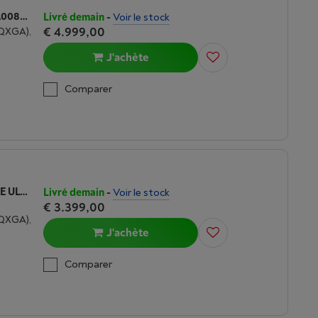
ASUS ROG STRIX SCAR 18 (G835LX-SA008W) RTX 5090 | INTEL CORE ULTRA 9 | 64 GO DDR5
Livré demain
-
Voir le stock
€ 4.999,00
WQXGA),
J'achète
Comparer
ASUS ROG STRIX G18 | RTX 5080 | CORE ULTRA 9 | 32GO DDR5
Livré demain
-
Voir le stock
€ 3.399,00
WQXGA),
J'achète
Comparer