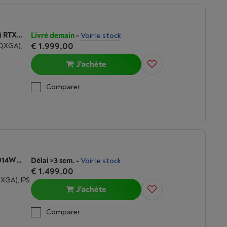
ASUS ROG STRIX 18 (G814PM-S9012W) RTX 5060 | AMD RYZEN 9 | 16GB DDR5 | 2K IPS - LAPTOP
Livré demain
-
Voir le stock
€ 1.999,00
WQXGA),
J'achète
Comparer
ASUS TUF GAMING A16 (FA608UM-RV014W) RTX 5060 | AMD RYZEN 7 | 16 GO DDR5
Délai >3 sem.
-
Voir le stock
€ 1.499,00
UXGA), IPS
J'achète
Comparer