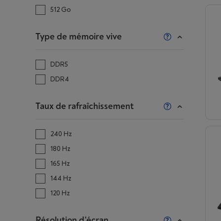
512 Go
Type de mémoire vive
DDR5
DDR4
Taux de rafraîchissement
240 Hz
180 Hz
165 Hz
144 Hz
120 Hz
Résolution d'écran