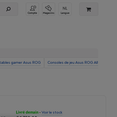
Compte
Magasins
Langue
tables gamer Asus ROG
Consoles de jeu Asus ROG Ally
PC po
Livré demain
-
Voir le stock