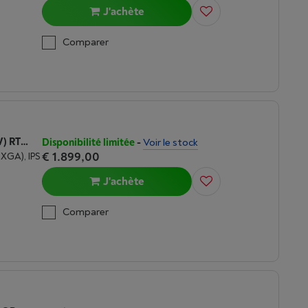
J'achète
Comparer
ASUS ROG STRIX G16 (G614PR-RV016W) RTX 5070 TI | RYZEN 9 | 16 GO DDR5
Disponibilité limitée
-
Voir le stock
€ 1.899,00
UXGA), IPS
J'achète
Comparer