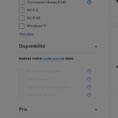
Connexion réseau RJ45
Wi-Fi 6
Wi-Fi 6E
Windows 11
Voir plus
Disponibilité
Insérez votre
code postal
dans
En 30 min en magasin
Livré demain
Dans 1 à 2 jours en magasin
Dans max. 10 jours
Prix