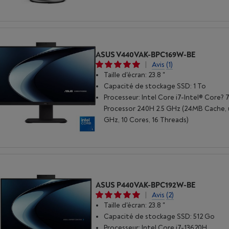
ASUS V440VAK-BPC169W-BE
|
Avis
(1)
Taille d'écran: 23.8 "
Capacité de stockage SSD: 1 To
Processeur: Intel Core i7-Intel® Core? 
Processor 240H 2.5 GHz (24MB Cache, 
GHz, 10 Cores, 16 Threads)
ASUS P440VAK-BPC192W-BE
|
Avis
(2)
Taille d'écran: 23.8 "
Capacité de stockage SSD: 512 Go
Processeur: Intel Core i7-13620H