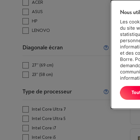
ACER
Nous uti
ASUS
HP
Les cook
du site w
LENOVO
statistiq
personnes
informat
Diagonale écran
et des c
Borre. P
27'' (69 cm)
demandon
communiq
23'' (58 cm)
informati
Type de processeur
Tou
Intel Core Ultra 7
Intel Core Ultra 5
Intel Core i7
Intel Core i5