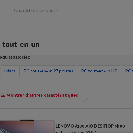
 tout-en-un
oduits associés:
iMacs
PC tout-en-un 27 pouces
PC tout-en-un HP
PC 
Montrer d'autres caractéristiques
LENOVO A100 AIO DESKTOP N100
Taille d'écran: 23.8 "