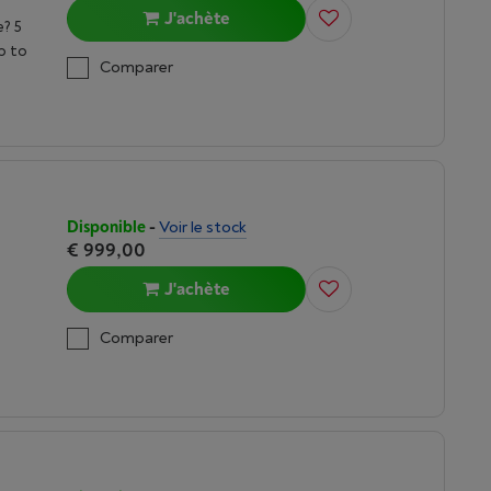
J'achète
e? 5
p to
Comparer
Disponible
-
Voir le stock
€ 999,00
J'achète
Comparer