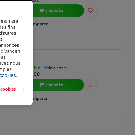
J'achète
ionnement
Comparer
des fins
d'autres
es
 annonces;
vec Vanden
ous
ouvez nous
Disponible
-
Voir le stock
amples
€ 899,00
 cookies
.
J'achète
 cookies
Comparer