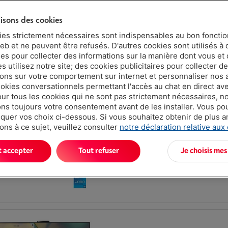
Capacité de stockage SSD: 512 Go
lisons des cookies
Processeur: Intel Pentium-N100
ies strictement nécessaires sont indispensables au bon fonct
eb et ne peuvent être refusés. D'autres cookies sont utilisés à 
ues pour collecter des informations sur la manière dont vous et 
 utilisez notre site; des cookies publicitaires pour collecter d
ions sur votre comportement sur internet et personnaliser nos
ookies conversationnels permettant l'accès au chat en direct a
our tous les cookies qui ne sont pas strictement nécessaires, n
s toujours votre consentement avant de les installer. Vous p
ACER ASPIRE C27-A WI5526 BE
uer vos choix ci-dessous. Si vous souhaitez obtenir de plus 
Taille d'écran: 27 "
ons à ce sujet, veuillez consulter
notre déclaration relative aux
Capacité de stockage SSD: 1 To
Processeur: intel Ultra 5-125U
t accepter
Tout refuser
Je choisis mes