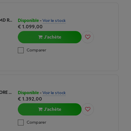
LENOVO IDEACENTER AIO (27ARR9) AMD RYZEN 7 | SSD 1 TO
Disponible
-
Voir le stock
€ 1.099,00
J'achète
Comparer
LENOVO YOGA AIO (27IAH10) INTEL CORE ULTRA 7 | SSD 1TO
Disponible
-
Voir le stock
€ 1.392,00
J'achète
Comparer