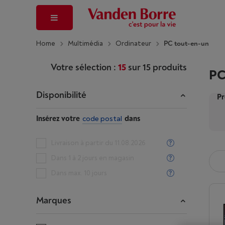
Home
Multimédia
Ordinateur
PC tout-en-un
Votre sélection :
15
sur
15
produits
PC
Disponibilité
Pr
Insérez votre
code postal
dans
Livraison à partir du 11.08.2026
Dans 1 à 2 jours en magasin
Dans max. 10 jours
Marques