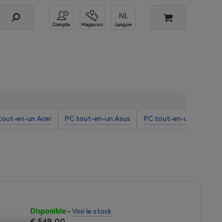
Compte
Magasins
Langue
tout-en-un Acer
PC tout-en-un Asus
PC tout-en-un 23 pouc
Disponible
-
Voir le stock
€ 549,00