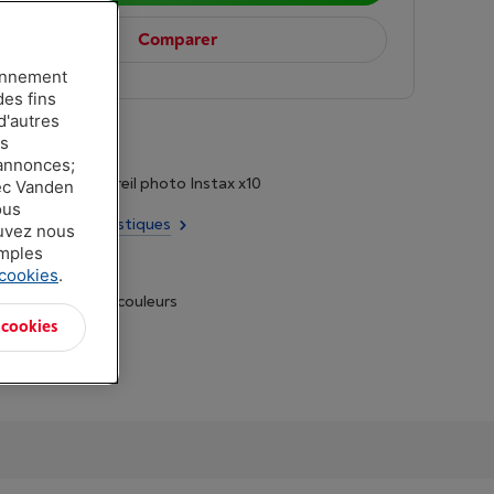
Comparer
ionnement
des fins
d'autres
es
 annonces;
: Film pour appareil photo Instax x10
vec Vanden
ous
utes les caractéristiques
ouvez nous
amples
 cookies
.
t dans d'autres couleurs
 cookies