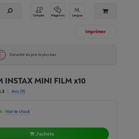
Compte
Magasins
Langue
Imprimer
Garantie du prix le plus bas
M INSTAX MINI FILM x10
4,3
|
Avis
(9)
n
-
Voir le stock
J'achète