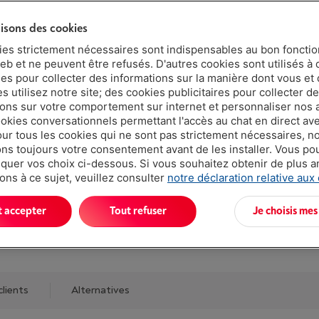
lisons des cookies
ies strictement nécessaires sont indispensables au bon fonct
eb et ne peuvent être refusés. D'autres cookies sont utilisés à 
ues pour collecter des informations sur la manière dont vous et 
Atouts
 utilisez notre site; des cookies publicitaires pour collecter d
ions sur votre comportement sur internet et personnaliser nos
Description
ookies conversationnels permettant l'accès au chat en direct a
our tous les cookies qui ne sont pas strictement nécessaires, n
Afficher to
s toujours votre consentement avant de les installer. Vous p
uer vos choix ci-dessous. Si vous souhaitez obtenir de plus 
ons à ce sujet, veuillez consulter
notre déclaration relative aux
Existe égalemen
t accepter
Tout refuser
Je choisis mes
clients
Alternatives