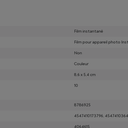
Film instantané
Film pour appareil photo Ins
Non
Couleur
8,6 x 5,4 cm
10
8786925
4547410173796, 4547410364
4064615