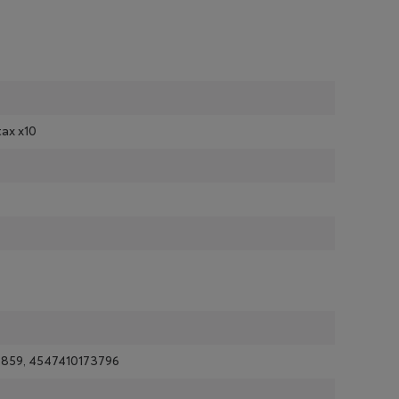
tax x10
859, 4547410173796