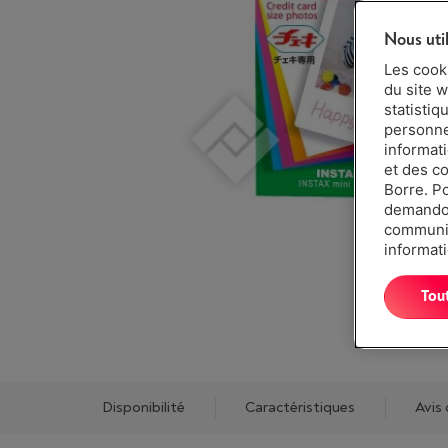
Nous uti
Les cook
du site w
statistiq
personnes
informat
et des c
Borre. P
demandon
communiq
informati
Tou
Disponibilité
Caractéristiques
Avis 