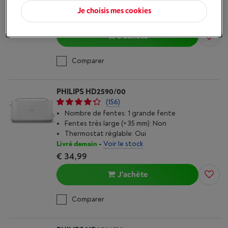
Livré demain
-
Voir le stock
Je choisis mes cookies
€ 45,45
J'achète
Comparer
PHILIPS HD2590/00
(156)
Nombre de fentes: 1 grande fente
Fentes très large (> 35 mm): Non
Thermostat réglable: Oui
Livré demain
-
Voir le stock
€ 34,99
J'achète
Comparer