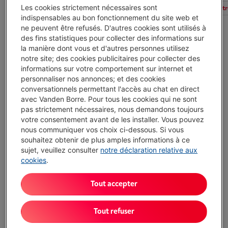
Les cookies strictement nécessaires sont
Tous les filtres
Nombre de fentes
Coloris
Autr
indispensables au bon fonctionnement du site web et
ne peuvent être refusés. D'autres cookies sont utilisés à
des fins statistiques pour collecter des informations sur
PHILIPS HD2581/10 DAILY
la manière dont vous et d'autres personnes utilisez
(334)
notre site; des cookies publicitaires pour collecter des
Nombre de fentes: 2 petites fentes
informations sur votre comportement sur internet et
Fentes très large (> 35 mm): Oui
personnaliser nos annonces; et des cookies
Thermostat réglable: Oui
conversationnels permettant l'accès au chat en direct
Livré demain
-
Voir le stock
avec Vanden Borre. Pour tous les cookies qui ne sont
€ 31,99
pas strictement nécessaires, nous demandons toujours
votre consentement avant de les installer. Vous pouvez
J'achète
nous communiquer vos choix ci-dessous. Si vous
souhaitez obtenir de plus amples informations à ce
sujet, veuillez consulter
notre déclaration relative aux
Comparer
cookies
.
PHILIPS HD2692/90
Tout accepter
(66)
Nombre de fentes: 1 grande fente
Tout refuser
Fentes très large (> 35 mm): Oui
Thermostat réglable: Oui