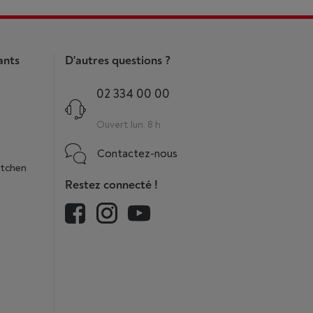
ants
D'autres questions ?
02 334 00 00
Ouvert lun. 8 h
Contactez-nous
itchen
Restez connecté !