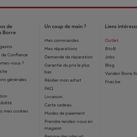
os de
Un coup de main ?
Liens intéress
 Borre
Mes commandes
Outlet
gasins
Mes réparations
BtoB
 de Confiance
Demande de réparation
Jobs
mmes-nous ?
Garantie du prix le plus
Blog
site
bas
Vanden Borre K
ons générales
Résilier mon achat
Fnac.be
FAQ
tion
Livraison
ibilité
Carte cadeau
is mes cookies
Modes de paiement
Prendre rendez-vous en
magasin
Reprise des piles et