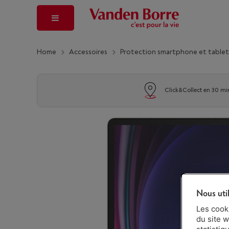
Home
Accessoires
Protection smartphone et table
Click&Collect en 30 mi
Nous uti
Les cook
du site w