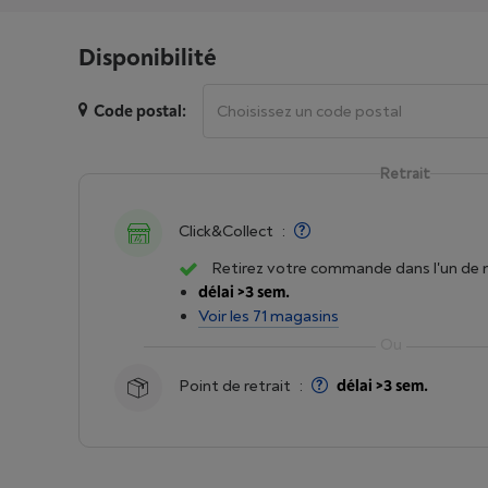
Disponibilité
Code postal:
Retrait
Click&Collect
:
Retirez votre commande dans l'un de 
délai >3 sem.
Voir les 71 magasins
Point de retrait
:
délai >3 sem.