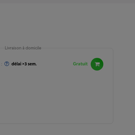
Livraison à domicile
:
délai >3 sem.
Gratuit