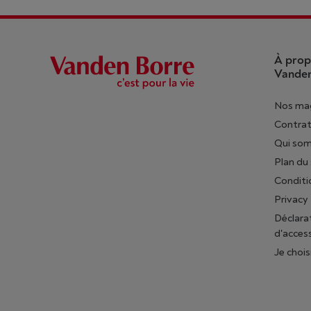
À prop
Vanden
Nos ma
Contrat
Qui so
Plan du 
Conditi
Privacy
Déclara
d'access
Je chois