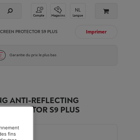
Compte
Magasins
Langue
Imprimer
CREEN PROTECTOR S9 PLUS
Garantie du prix le plus bas
G ANTI-REFLECTING
 PROTECTOR S9 PLUS
ionnement
des fins
.
-
Voir le stock