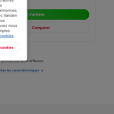
d'autres
9
es
 annonces;
J'achète
vec Vanden
ous
ouvez nous
Comparer
amples
 cookies
.
 cookies
: protection anti-réflexion
utes les caractéristiques