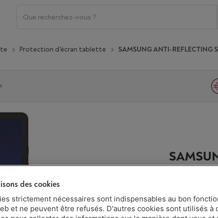
tte
Protection d'écran tablette
SAMSUNG ANTI-REFLECTING S
n
SAMSUN
SCREEN
lisons des cookies
ies strictement nécessaires sont indispensables au bon fonct
eb et ne peuvent être refusés. D'autres cookies sont utilisés à 
Délai >3 sem