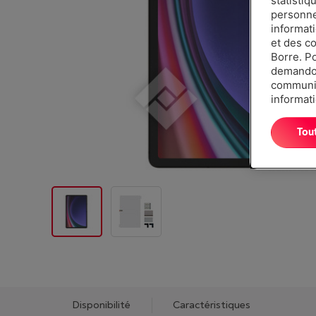
statistiq
personnes
informat
et des c
Borre. P
demandon
communiq
informati
Tou
Disponibilité
Caractéristiques