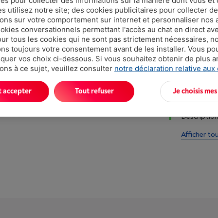
ues pour collecter des informations sur la manière dont vous et 
€ 34,9
 utilisez notre site; des cookies publicitaires pour collecter d
ions sur votre comportement sur internet et personnaliser nos
ookies conversationnels permettant l'accès au chat en direct a
our tous les cookies qui ne sont pas strictement nécessaires, n
s toujours votre consentement avant de les installer. Vous p
uer vos choix ci-dessous. Si vous souhaitez obtenir de plus 
ons à ce sujet, veuillez consulter
notre déclaration relative aux
t accepter
Tout refuser
Je choisis mes
Atouts
Description
Afficher to