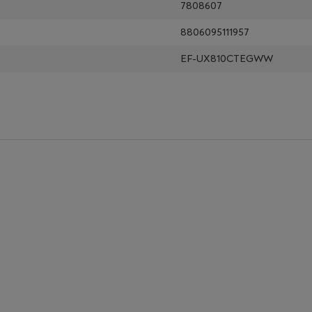
7808607
8806095111957
EF-UX810CTEGWW