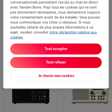
conversationnels permettant l'accès au chat en direct
avec Vanden Borre. Pour tous les cookies qui ne sont
Garantie du prix le plus bas
pas strictement nécessaires, nous demandons toujours
votre consentement avant de les installer. Vous pouvez
Un service après-vente sans pareil
nous communiquer vos choix ci-dessous. Si vous
souhaitez obtenir de plus amples informations à ce
sujet, veuillez consulter
notre déclaration relative aux
Livraison gratuite, 7 jours sur 7
cookies
.
Tout accepter
Radios internet Pure - Les articles les plus
populaires
Tout refuser
Je choisis mes cookies