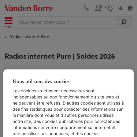
Menu
Radios internet Pure
Radios internet Pure | Soldes 2026
Les
soldes
seront de retour du 3 au 31 janvier 2027 : une
Nous utilisons des cookies
occasion à ne pas manquer pour profiter des meilleures
offres sur nos produits. En attendant, chez Vanden Borre,
Les cookies strictement nécessaires sont
vous bénéficiez toute l'année de notre garantie du prix le
indispensables au bon fonctionnement du site web et
plus bas : si vous trouvez votre appareil moins cher, ici ou
ne peuvent être refusés. D'autres cookies sont utilisés à
ailleurs, dans les 30 jours suivant votre achat, nous vous
des fins statistiques pour collecter des informations sur
remboursons la différence !
En savoir plus
la manière dont vous et d'autres personnes utilisez
notre site; des cookies publicitaires pour collecter des
Radios internet Pure
informations sur votre comportement sur internet et
personnaliser nos annonces; et des cookies