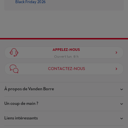
Black Friday 2026
APPELEZ-NOUS
Ouvert lun. 8 h
CONTACTEZ-NOUS
À propos de Vanden Borre
Un coup de main ?
Nos magasins
Contrat de Confiance
Liens intéressants
Mes commandes
Qui sommes-nous ?